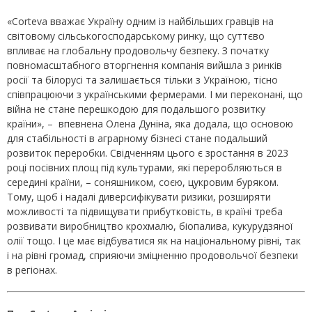
«Corteva вважає Україну одним із найбільших гравців на
світовому сільськогосподарському ринку, що суттєво
впливає на глобальну продовольчу безпеку. З початку
повномасштабного вторгнення компанія вийшла з ринків
росії та білорусі та залишається тільки з Україною, тісно
співпрацюючи з українськими фермерами. І ми переконані, що
війна не стане перешкодою для подальшого розвитку
країни», – впевнена Олена Дуніна, яка додала, що основою
для стабільності в аграрному бізнесі стане подальший
розвиток переробки. Свідченням цього є зростання в 2023
році посівних площ під культурами, які переробляються в
середині країни, – соняшником, соєю, цукровим буряком.
Тому, щоб і надалі диверсифікувати ризики, розширяти
можливості та підвищувати прибутковість, в країні треба
розвивати виробництво крохмалю, біопалива, кукурудзяної
олії тощо. І це має відбуватися як на національному рівні, так
і на рівні громад, сприяючи зміцненню продовольчої безпеки
в регіонах.