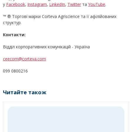
у
Facebook
,
Instagram
,
LinkedIn
,
Twitter
та
YouTube
.
™ ® Торгові марки Corteva Agriscience та її афілійованих
структур.
Контакти:
Відділ корпоративних комунікацій - Україна
ceecom@corteva.com
099 0800216
Читайте також