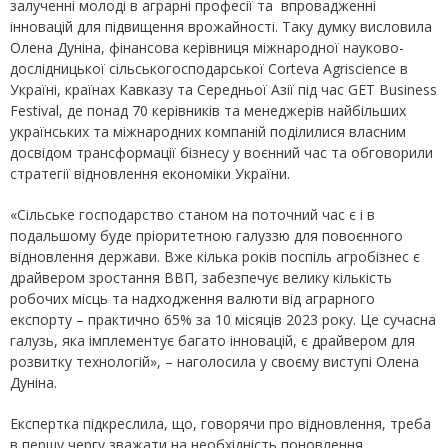
залученні молоді в аграрні професії та впровадженні
інновацій для підвищення врожайності. Таку думку висловила
Олена Дуніна, фінансова керівниця міжнародної науково-
дослідницької сільськогосподарської Corteva Agriscience в
Україні, країнах Кавказу та Середньої Азії під час GET Business
Festival, де понад 70 керівників та менеджерів найбільших
українських та міжнародних компаній поділилися власним
досвідом трансформації бізнесу у воєнний час та обговорили
стратегії відновлення економіки України.
«Сільське господарство станом на поточний час є і в
подальшому буде пріоритетною галуззю для повоєнного
відновлення держави. Вже кілька років поспіль агробізнес є
драйвером зростання ВВП, забезпечує велику кількість
робочих місць та надходження валюти від аграрного
експорту – практично 65% за 10 місяців 2023 року. Це сучасна
галузь, яка імплементує багато інновацій, є драйвером для
розвитку технологій», – наголосила у своєму виступі Олена
Дуніна.
Експертка підкреслила, що, говорячи про відновлення, треба
в першу чергу зважати на необхідність поновлення