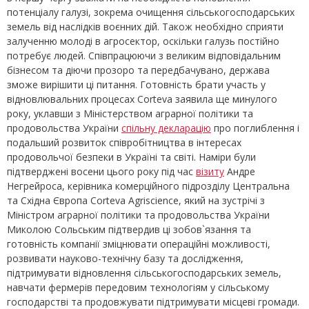
потенціалу галузі, зокрема очищення сільськогосподарських
земель від наслідків воєнних дій. Також необхідно сприяти
залученню молоді в агросектор, оскільки галузь постійно
потребує людей. Співпрацюючи з великим відповідальним
бізнесом та діючи прозоро та передбачувано, держава
зможе вирішити ці питання. Готовність брати участь у
відновлювальних процесах Corteva заявила ще минулого
року, уклавши з Міністерством аграрної політики та
продовольства України
спільну декларацію
про поглиблення і
подальший розвиток співробітництва в інтересах
продовольчої безпеки в Україні та світі. Наміри були
підтверджені восени цього року під час
візиту
Андре
Негрейроса, керівника комерційного підрозділу Центральна
та Східна Європа Corteva Agriscience, який на зустрічі з
Міністром аграрної політики та продовольства України
Миколою Сольським підтвердив ці зобов`язання та
готовність компанії зміцнювати операційні можливості,
розвивати науково-технічну базу та дослідження,
підтримувати відновлення сільськогосподарських земель,
навчати фермерів передовим технологіям у сільському
господарстві та продовжувати підтримувати місцеві громади.