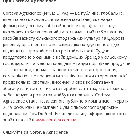
Про Corteva Agriscience
Corteva Agriscience (NYSE: CTVA) — це публічна, глобальна,
винятково сільськогосподарська компанія, яка надає
фермерам у всьому світі найповніше портфоліо в галузі,
включаючи збалансований та різноманітний вибір насіння,
засобів захисту сільськогосподарських культур та цифрові
рішення, орієнтовані на максимізацію продуктивності для
підвищення врожайності та рентабельності. Будучи
представленою одними з найвідоміших брендів у сільському
господарстві та маючи провідний у галузі портфель продуктів
та технологій, що має значні можливості до зростання,
компанія прагне працювати з зацікавленими сторонами всієї
продовольчої системи, виконуючи своє зобов’язання
збагачувати життя тих, хто виробляє, та тих, хто споживає,
забезпечуючи розвиток майбутніх поколінь. Corteva
Agriscience стала незалежною публічною компанією 1 червня
2019 року. Раніше компанія була сільськогосподарським
підрозділом DowDuPont. Більш детальну інформацію можна
знайти на сайті
www.corteva.com.ua
Слідкуйте за Corteva Agriscience