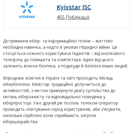
Kyivstar JSC
455 Публікації
Дотримання кібер- та інформаційної гігієни – життєво
необхідна навичка, а надто в умовах гібридної війни. Це
стосується кожного користувача ґаджетів – від кнопкового
телефону до планшета та комп’ютера. Адже від цього
залежить власна безпека, а подекуди й безпека інших людей.
Впродовж жовтня в Україні та світі проходить Місяць
кібербезпеки. Київстар традиційно долучається до
активностей, з метою привернути увагу суспільства до
питань кіберзахисту та відповідальної поведінки у
кіберпросторі. Уже другий рік поспіль телеком оператор
проводить опитування серед користувачів, аби з’ясувати,
наскільки серйозно вони сприймають загрози
кібершахрайства.