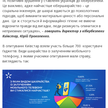
«Є позитивні зрушення у ставленні українців до кібербезпеки.
Це важливо, адже найчастіше кібершахрайство – це
соціальна інженерія, де шахраї вдаються до психологічних
підходів, щоб виманити матеріальні цінності або персональні
дані. Це ж стосується й інформаційної гігієни: не вміючи
відрізнити правди від вигадки, люди ризикують опинитися в
неприємних ситуаціях», –
говорить директор з кібербезпеки
Київстар, Юрій Прокопенко.
В опитуванні Київстар взяли участь більше 700 користувачі
ґаджетів. Види шахрайства із залученням мобільного
телефону, з якими учасники опитування мали справу,
виглядають так: