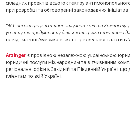
складних проектів всього спектру антимонопольного
при розробці та обговоренні законодавчих ініціатив
"АСС високо цінує активне залучення членів Комітету у
успішну та продуктивну діяльність цього важливого д
повідомленні Американської торговельної палати в У
Arzinger
є провідною незалежною українською юриди
юридичні послуги міжнародним та вітчизняним компан
регіональні офіси в Західній та Південній Україні, щ
клієнтам по всій Україні.