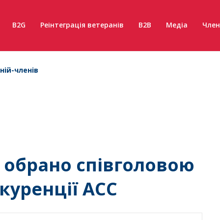
B2G
Реінтеграція ветеранів
B2B
Медіа
Член
ній-членів
 обрано співголовою
куренції АСС