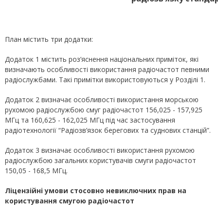
План містить три додатки:
Додаток 1 містить роз’яснення національних приміток, які
визначають особливості використання радіочастот певними
радіослужбами. Такі примітки використовуються у Розділі 1.
Додаток 2 визначає особливості використання морською
рухомою радіослужбою смуг радіочастот 156,025 - 157,925
МГц та 160,625 - 162,025 МГц під час застосування
радіотехнології “Радіозв’язок берегових та суднових станцій”.
Додаток 3 визначає особливості використання рухомою
радіослужбою загальних користувачів смуги радіочастот
150,05 - 168,5 МГц.
Ліцензійні умови
стосовно невиключних прав на
користування смугою радіочастот