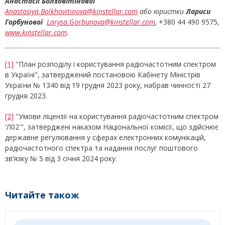
Анастасії Болховітінової
Anastasiya
.
Bolkhovitinova
@
kinstellar
.
com
або ю
ристки
Лариси
Горбунової
Larysa
.
Gorbunova
@
kinstellar
.с
om
,
+380 44 490 9575,
www
.
kinstellar
.
com
.
[1]
"План розподілу і користування радіочастотним спектром
в Україні", затверджений постановою Кабінету Міністрів
України № 1340 від 19 грудня 2023 року, набрав чинності 27
грудня 2023.
[2]
"Умови ліцензії на користування радіочастотним спектром
'Л02'", затверджені наказом Національної комісії, що здійснює
державне регулювання у сферах електронних комунікацій,
радіочастотного спектра та надання послуг поштового
зв’язку № 5 від 3 січня 2024 року.
Читайте також