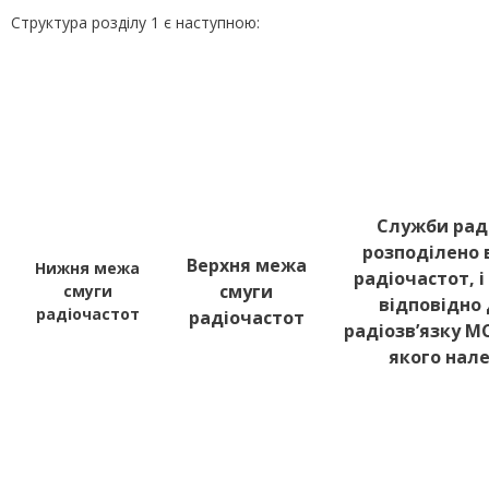
Структура розділу 1 є наступною:
Служби раді
розподілено 
Верхня межа
Нижня межа
радіочастот, 
смуги
смуги
відповідно
радіочастот
радіочастот
радіозв’язку МС
якого нал