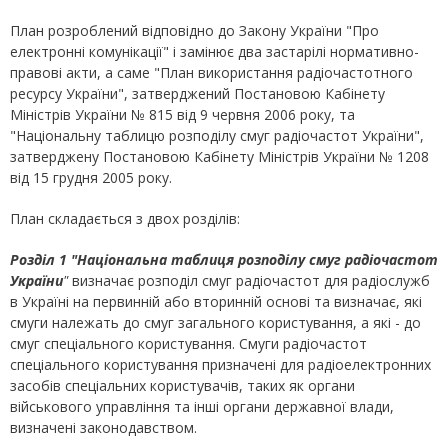
План розроблений відповідно до Закону України "Про
електронні комунікації" і замінює два застарілі нормативно-
правові акти, а саме "План використання радіочастотного
ресурсу України", затверджений Постановою Кабінету
Міністрів України № 815 від 9 червня 2006 року, та
"Національну таблицю розподілу смуг радіочастот України",
затверджену Постановою Кабінету Міністрів України № 1208
від 15 грудня 2005 року.
План складається з двох розділів:
Розділ 1 "Національна таблиця розподілу смуг радіочастот
України
"
визначає розподіл смуг радіочастот для радіослужб
в Україні на первинній або вторинній основі та визначає, які
смуги належать до смуг загального користування, а які - до
смуг спеціального користування. Смуги радіочастот
спеціального користування призначені для радіоелектронних
засобів спеціальних користувачів, таких як органи
військового управління та інші органи державної влади,
визначені законодавством.