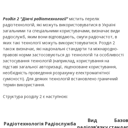
Розділ 2 "Діючі радіотехнології"
містить перелік
радіотехнологій, які можуть використовуватися в Україні
загальними та спеціальними користувачами, визначає види
радіослужб, яким вони відповідають, смуги радіочастот, в
яких такі технології можуть використовуватися. Розділ 2
також визначає, які національні стандарти та міжнародно-
правові норми застосовуються до технологій та особливості
застосування технологій (наприклад, користування на
підставі загальної авторизації, ліцензоване користування,
необхідність проведення розрахунку електромагнітної
сумісності). Для деяких технологій встановлено граничний
термін використання.
Структура розділу 2 є наступною:
Вид
Базов
Радіотехнологія
Радіослужба
радіозв’язку
станда