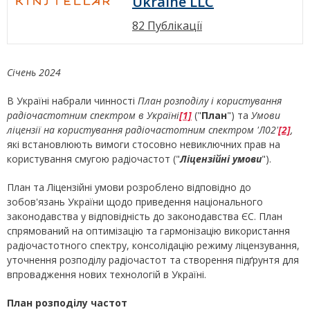
Ukraine LLC
82 Публікації
Січень 2024
В Україні набрали чинності
План розподілу і користування
радіочастотним спектром в Україні
[1]
("
План
") та
Умови
ліцензії на користування радіочастотним спектром 'Л02'
[2]
,
які встановлюють вимоги стосовно невиключних прав на
користування смугою радіочастот ("
Ліцензійні умови
").
План та Ліцензійні умови розроблено відповідно до
зобов'язань України щодо приведення національного
законодавства у відповідність до законодавства ЄС. План
спрямований на оптимізацію та гармонізацію використання
радіочастотного спектру, консолідацію режиму ліцензування,
уточнення розподілу радіочастот та створення підґрунтя для
впровадження нових технологій в Україні.
План розподілу частот