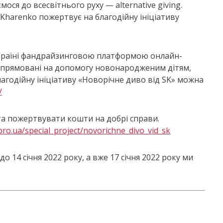
ся до всесвітнього руху — alternative giving.
Kharenko пожертвує на благодійну ініціативу
Україні фандрайзинговою платформою онлайн-
, спрямовані на допомогу новонародженим дітям,
агодійну ініціативу «Новорічне диво від SK» можна
/
та пожертвувати кошти на добрі справи.
bro.ua/special_project/novorichne_divo_vid_sk
о 14 січня 2022 року, а вже 17 січня 2022 року ми