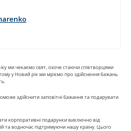
harenko
іку ми чекаємо свят, охоче стаючи співтворцями
е тому у Новий рік ми мріємо про здійснення бажань
ть.
поможе здійснити заповітні бажання та подарувати
вати корпоративні подарунки виключно від
ій та водночас підтримуючи нашу країну. Цього