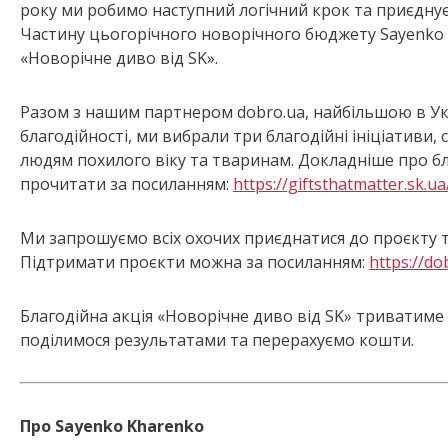
року ми робимо наступний логічний крок та приєднуємо
Частину цьогорічного новорічного бюджету Sayenko 
«Новорічне диво від SK».
Разом з нашим партнером dobro.ua, найбільшою в 
благодійності, ми вибрали три благодійні ініціативи
людям похилого віку та тваринам. Докладніше про бл
прочитати за посиланням:
https://giftsthatmatter.sk.ua
Ми запрошуємо всіх охочих приєднатися до проєкту 
Підтримати проєкти можна за посиланням:
https://do
Благодійна акція «Новорічне диво від SK» триватиме д
поділимося результатами та перерахуємо кошти.
Про Sayenko Kharenko