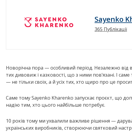
Sayenko K
365 Публікації
Новорічна пора — особливий період. Незалежно від в
тих дивовиж і казковості, що з ними пов’язані. І сам
— не тільки своїх, а й усіх тих, хто щиро про це проси
Саме тому Sayenko Kharenko запускає проєкт, що до
надію тим, хто цього найбільше потребує.
10 років тому ми ухвалили важливе рішення — дару
українських виробників, створюючи святковий настр