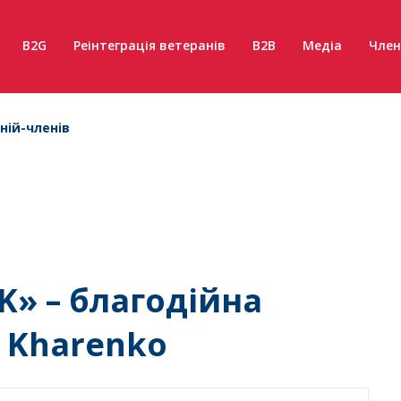
B2G
Реінтеграція ветеранів
B2B
Медіа
Член
ній-членів
K» – благодійна
o Kharenko