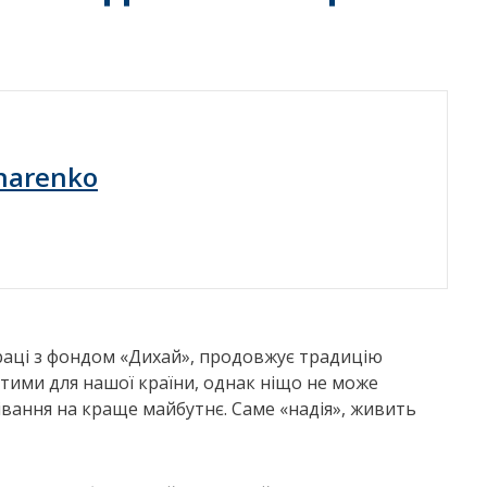
harenko
праці з фондом «Дихай», продовжує традицію
стими для нашої країни, однак ніщо не може
івання на краще майбутнє. Саме «надія», живить