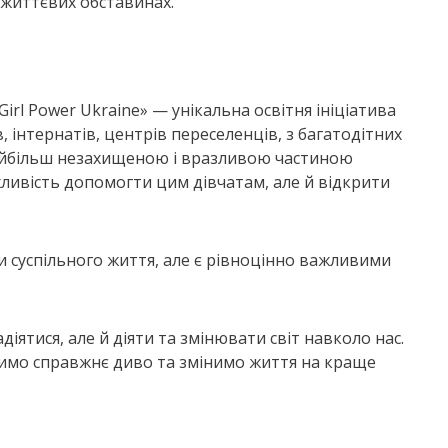
 життєвих обставинах.
irl Power Ukraine» — унікальна освітня ініціатива
в, інтернатів, центрів переселенців, з багатодітних
 найбільш незахищеною і вразливою частиною
жливість допомогти цим дівчатам, але й відкрити
и суспільного життя, але є рівноцінно важливими
іятися, але й діяти та змінювати світ навколо нас.
римо справжнє диво та змінимо життя на краще