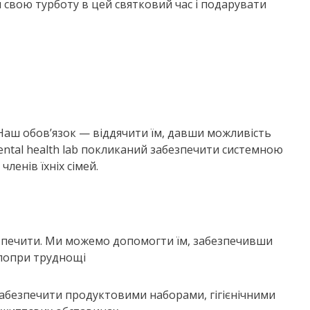
 свою турботу в цей святковий час і подарувати
аш обов’язок — віддячити їм, давши можливість
ntal health lab покликаний забезпечити системною
членів їхніх сімей.
безпечити. Ми можемо допомогти їм, забезпечивши
 попри труднощі
забезпечити продуктовими наборами, гігієнічними