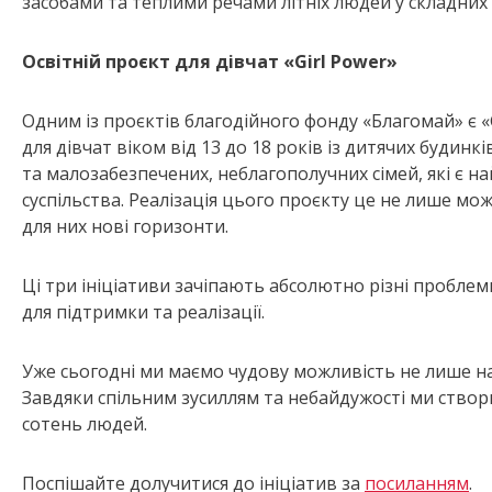
засобами та теплими речами літніх людей у складних
Освітній проєкт для дівчат «Girl Power»
Одним із проєктів благодійного фонду «Благомай» є «G
для дівчат віком від 13 до 18 років із дитячих будинкі
та малозабезпечених, неблагополучних сімей, які є
суспільства. Реалізація цього проєкту це не лише мо
для них нові горизонти.
Ці три ініціативи зачіпають абсолютно різні проблем
для підтримки та реалізації.
Уже сьогодні ми маємо чудову можливість не лише над
Завдяки спільним зусиллям та небайдужості ми ство
сотень людей.
Поспішайте долучитися до ініціатив за
посиланням
.