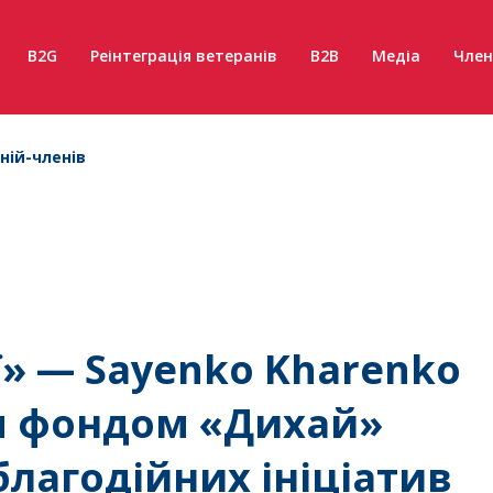
B2G
Реінтеграція ветеранів
B2B
Медіа
Член
ній-членів
ї» — Sayenko Kharenko
им фондом «Дихай»
лагодійних ініціатив