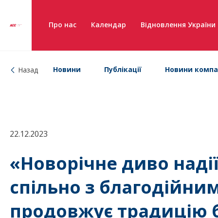
Про нас
Календар
Відновлення України
Новини
Публікації
Новини компа
Назад
22.12.2023
«Новорічне диво наді
спільно з благодійн
продовжує традицію б