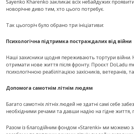
Sayenko Kharenko закликає всіх небайдужих проявити
новорічне диво тим, хто цього потребує.
Так цьогоріч було обрано три ініціативи:
Психологічна підтримка постраждалих від війни
Наші захисники щодня переживають тортури війни. Н
отримати нове життя після фронту. Проєкт DoLadu me
психологічною реабілітацією захісників, ветеранів, та 
Допомога самотнім літнім людям
Багато самотніх літніх людей не здатні самі себе за
необхідними речами та давши надію на гідне життя,
Разом із благодійним фондом «Starenki» ми можемо 