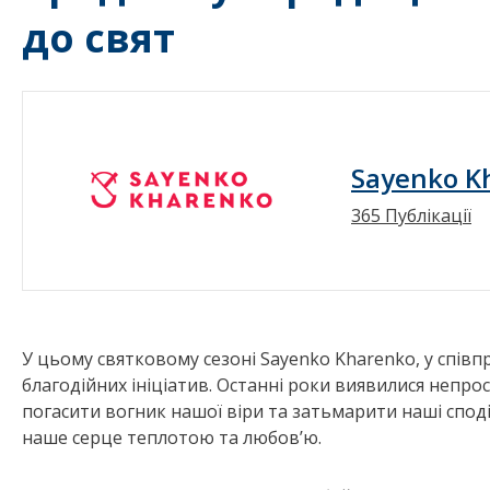
до свят
Sayenko K
365 Публікації
У цьому святковому сезоні Sayenko Kharenko, у спів
благодійних ініціатив. Останні роки виявилися непро
погасити вогник нашої віри та затьмарити наші спод
наше серце теплотою та любов’ю.