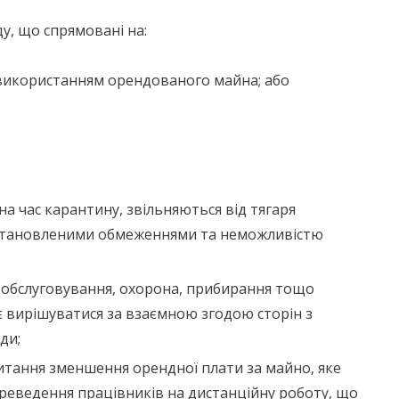
у, що спрямовані на:
з використанням орендованого майна; або
на час карантину, звільняються від тягаря
встановленими обмеженнями та неможливістю
е обслуговування, охорона, прибирання тощо
 вирішуватися за взаємною згодою сторін з
ди;
тання зменшення орендної плати за майно, яке
ереведення працівників на дистанційну роботу, що