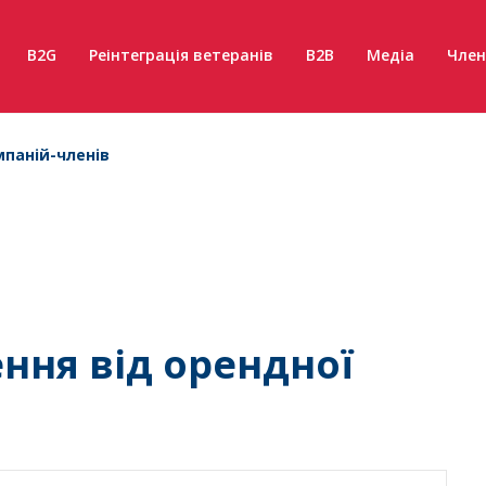
B2G
Реінтеграція ветеранів
B2B
Медіа
Член
паній-членів
ння від орендної