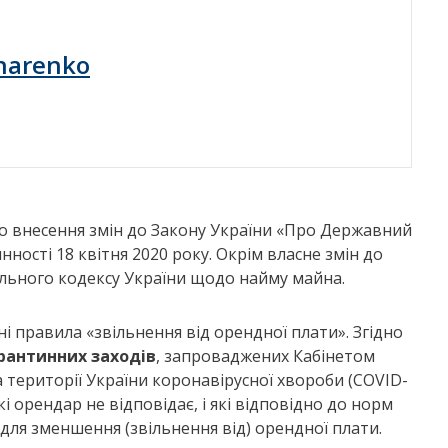
harenko
ро внесення змін до Закону України «Про Державний
инності 18 квітня 2020 року. Окрім власне змін до
льного кодексу України щодо найму майна.
і правила «звільнення від орендної плати». Згідно
рантинних заходів
, запроваджених Кабінетом
 території України коронавірусної хвороби (COVID-
і орендар не відповідає, і які відповідно до норм
для зменшення (звільнення від) орендної плати.