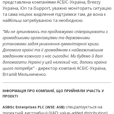
представлена компаніями АСБІС-Україна, Breezy
Україна, iOn та iSupport, уважно моніторить ситуацію
та сама ініціює виділення підтримки там, де вона є
найбільш затребуваною та необхідною.
“Ми не зупиняємось та продовжуємо співпрацювати з
громадськими організаціями та державними
установами задля уникнення гуманітарної кризи.
Допомога країні та її громадянам є найважливішим
завданням кожного з нас сьогодні. Ми будемо й далі
допомагати Україні у цей нелегкий час, допоки країна
цього потребує”
- директор компанії АСБІС-Україна,
Віталій Мельниченко.
ІНФОРМАЦІЯ ПРО КОМПАНІЇ, ЩО ПРИЙНЯЛИ УЧАСТЬ У
ПРОЕКТІ
спеціалізується на
ASBISc Enterprises PLC (WSE: ASB)
проектній дистрибуції (VAD: value-added distribution),