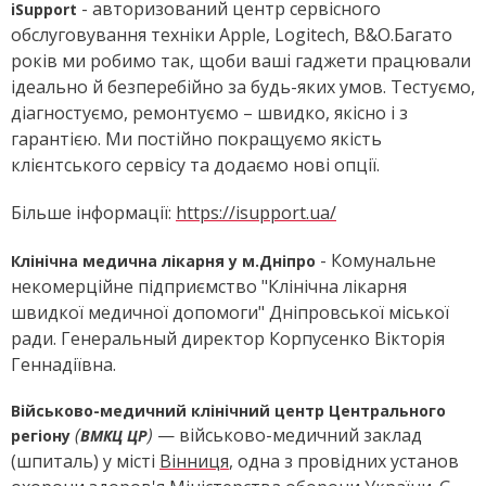
- авторизований центр сервісного
iSupport
обслуговування техніки Apple, Logitech, B&O.Багато
років ми робимо так, щоби ваші гаджети працювали
ідеально й безперебійно за будь-яких умов. Тестуємо,
діагностуємо, ремонтуємо – швидко, якісно і з
гарантією. Ми постійно покращуємо якість
клієнтського сервісу та додаємо нові опції.
Більше інформації:
https://isupport.ua/
- Комунальне
Клінічна медична лікарня у м.Дніпро
некомерційне підприємство "Клінічна лікарня
швидкої медичної допомоги" Дніпровської міської
ради. Генеральный директор Корпусенко Вікторія
Геннадіївна.
Військово-медичний клінічний центр Центрального
(
)
— військово-медичний заклад
регіону
ВМКЦ ЦР
(шпиталь) у місті
Вінниця
, одна з провідних установ