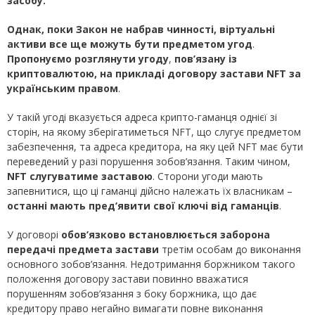
засобу.
Однак, поки Закон не набрав чинності, віртуальні
активи все ще можуть бути предметом угод
.
Пропонуємо розглянути угоду
,
пов
’
язану із
криптовалютою, на прикладі договору застави
NFT
за
українським правом
.
У такій угоді вказується адреса крипто-гаманця однієї зі
сторін, на якому зберігатиметься NFT, що слугує предметом
забезпечення, та адреса кредитора, на яку цей NFT має бути
переведений у разі порушення зобов’язання. Таким чином,
NFT
слугуватиме заставою
. Сторони угоди мають
запевнитися, що ці гаманці дійсно належать їх власникам –
останні мають пред’явити свої ключі від гаманців
.
У договорі
обов’язково встановлюється заборона
передачі предмет
а
застави
третім особам до виконання
основного зобов’язання. Недотримання боржником такого
положення договору застави повинно вважатися
порушенням зобов’язання з боку боржника, що дає
кредитору право негайно вимагати повне виконання