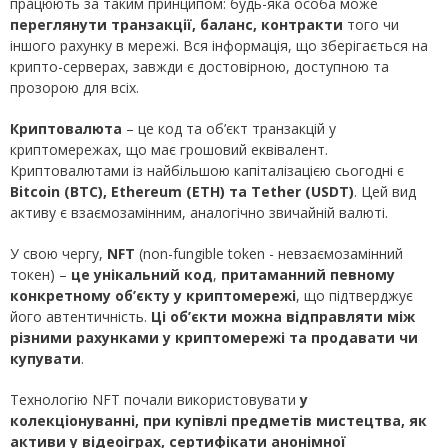
працюють за таким принципом: будь-яка особа може
переглянути транзакції, баланс, контракти
того чи
іншого рахунку в мережі. Вся інформація, що зберігається на
крипто-серверах, завжди є достовірною, доступною та
прозорою для всіх.
Криптовалюта
– це код та об’єкт транзакцій у
криптомережах, що має грошовий еквівалент.
Криптовалютами із найбільшою капіталізацією сьогодні є
Bitcoin
(
BTC
),
Ethereum
(
ETH
) та
Tether
(
USDT
)
. Цей вид
активу є взаємозамінним, аналогічно звичайній валюті.
У свою чергу,
NFT
(non-fungible token - невзаємозамінний
токен) –
це унікальний код
,
притаманний певному
конкретному об’єкту у криптомережі
, що підтверджує
його автентичність.
Ці об
’
єкти можна відправляти між
різними рахунками у криптомережі та продавати чи
купувати
.
Технологію NFT почали використовувати
у
колекціонуванні, при купівлі предметів мистецтва, як
активи у відеоіграх, сертифікати анонімної