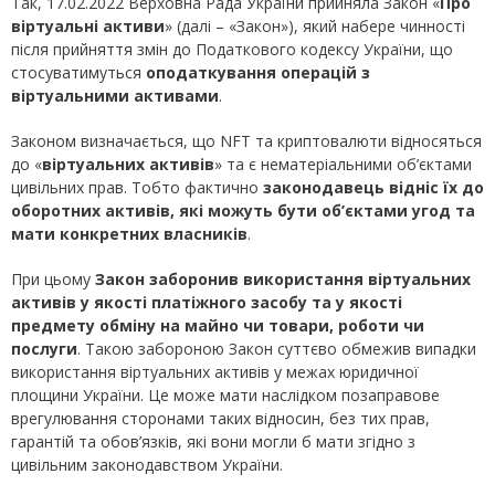
Так, 17.02.2022 Верховна Рада України прийняла Закон «
Про
віртуальні активи
» (далі – «Закон»), який набере чинності
після прийняття змін до Податкового кодексу України, що
стосуватимуться
оподаткування операцій з
віртуальними активами
.
Законом визначається, що NFT та криптовалюти відносяться
до «
віртуальних активів
» та є нематеріальними об’єктами
цивільних прав. Тобто фактично
законодавець відніс їх до
оборотних активів, які можуть бути об’єктами угод та
мати конкретних власників
.
При цьому
Закон заборонив використання віртуальних
активів у якості платіжного засобу та у якості
предмету обміну на майно чи товари, роботи чи
послуги
. Такою забороною Закон суттєво обмежив випадки
використання віртуальних активів у межах юридичної
площини України. Це може мати наслідком позаправове
врегулювання сторонами таких відносин, без тих прав,
гарантій та обов’язків, які вони могли б мати згідно з
цивільним законодавством України.