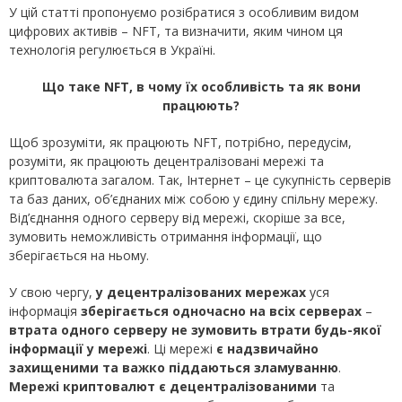
У цій статті пропонуємо розібратися з особливим видом
цифрових активів – NFT, та визначити, яким чином ця
технологія регулюється в Україні.
Що таке
NFT
, в чому їх особливість та як вони
працюють?
Щоб зрозуміти, як працюють NFT, потрібно, передусім,
розуміти, як працюють децентралізовані мережі та
криптовалюта загалом. Так, Інтернет – це сукупність серверів
та баз даних, об’єднаних між собою у єдину спільну мережу.
Від’єднання одного серверу від мережі, скоріше за все,
зумовить неможливість отримання інформації, що
зберігається на ньому.
У свою чергу,
у децентралізованих мережах
уся
інформація
зберігається одночасно на всіх серверах
–
втрата одного серверу не зумовить втрати будь-якої
інформації у мережі
. Ці мережі
є надзвичайно
захищеними
та важко піддаються зламуванню
.
Мережі криптовалют є децентралізованими
та