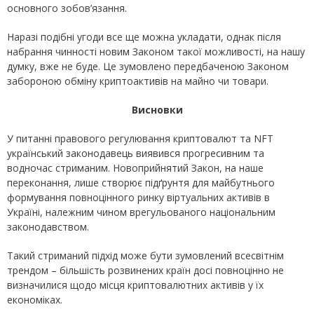
основного зобов’язання.
Наразі подібні угоди все ще можна укладати, однак після
набрання чинності новим Законом такої можливості, на нашу
думку, вже не буде. Це зумовлено передбаченою Законом
забороною обміну криптоактивів на майно чи товари.
Висновки
У питанні правового регулювання криптовалют та NFT
український законодавець виявився прогресивним та
водночас стриманим. Новоприйнятий Закон, на наше
переконання, лише створює підґрунтя для майбутнього
формування повноцінного ринку віртуальних активів в
Україні, належним чином врегульованого національним
законодавством.
Такий стриманий підхід може бути зумовлений всесвітнім
трендом – більшість розвинених країн досі повноцінно не
визначилися щодо місця криптовалютних активів у їх
економіках.