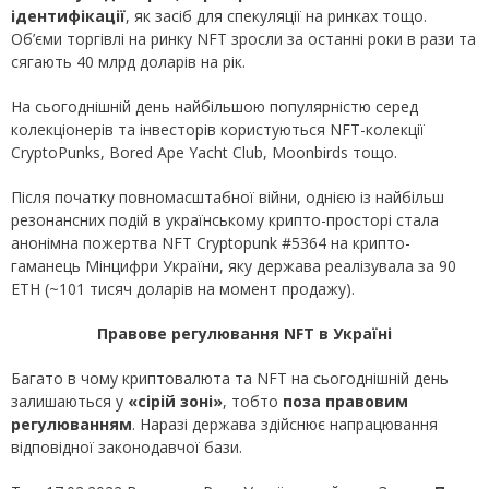
ідентифікації
, як засіб для спекуляції на ринках тощо.
Об’єми торгівлі на ринку NFT зросли за останні роки в рази та
сягають 40 млрд доларів на рік.
На сьогоднішній день найбільшою популярністю серед
колекціонерів та інвесторів користуються NFT-колекції
CryptoPunks, Bored Ape Yacht Club, Moonbirds тощо.
Після початку повномасштабної війни, однією із найбільш
резонансних подій в українському крипто-просторі стала
анонімна пожертва NFT Cryptopunk #5364 на крипто-
гаманець Мінцифри України, яку держава реалізувала за 90
ETH (~101 тисяч доларів на момент продажу).
Правове регулювання
NFT
в Україні
Багато в чому криптовалюта та NFT на сьогоднішній день
залишаються у
«сірій зоні»
, тобто
поза правовим
регулюванням
. Наразі держава здійснює напрацювання
відповідної законодавчої бази.