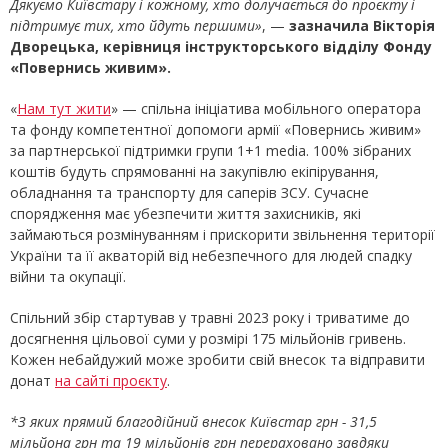
Дякуємо Київстару і кожному, хто долучається до проєкту і
підтримує тих, хто йдуть першими»
, —
зазначила Вікторія
Дворецька, керівниця інструкторського відділу Фонду
«Повернись живим».
«
Нам тут жити
» — спільна ініціатива мобільного оператора
та фонду компетентної допомоги армії «Повернись живим»
за партнерської підтримки групи 1+1 media. 100% зібраних
коштів будуть спрямованні на закупівлю екіпірування,
обладнання та транспорту для саперів ЗСУ. Сучасне
спорядження має убезпечити життя захисників, які
займаються розмінуванням і прискорити звільнення території
України та її акваторій від небезпечного для людей спадку
війни та окупації.
Спільний збір стартував у травні 2023 року і триватиме до
досягнення цільової суми у розмірі 175 мільйонів гривень.
Кожен небайдужий може зробити свій внесок та відправити
донат
на сайті проєкту
.
*З яких прямий благодійний внесок Київстар грн - 31,5
мільйона грн та 19 мільйонів грн перераховано завдяки