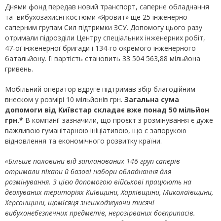
Днями фонд передав новий транспорт, саперне обладнання
та вибухозахисні костюми «Яровит» ще 25 інженерно-
саперним групам Сил підтримки ЗСУ. Допомогу цього разу
отримали підрозділи Центру спеціальних інженерних робіт,
47-ої інженерної бригади і 134-го окремого інженерного
батальйону. Її вартість становить 33 504 563,88 мільйона
гривень.
Мобільний оператор вдруге підтримав збір благодійним
внеском у розмірі 10 мільйонів грн.
Загальна сума
допомоги від Київстар складає вже понад 50 мільйон
грн.*
В компанії зазначили, що проєкт з розмінування є дуже
важливою гуманітарною ініціативою, що є запорукою
відновлення та економічного розвитку країни.
«Більше половини від запланованих 146 груп саперів
отримали пікапи й базові набори обладнання для
розмінування. З цією допомогою військові працюють на
деокуваних територіях Київщини, Харківщини, Миколаївщини,
Херсонщини, щомісяця знешкоджуючи тисячі
вибухонебезпечних предметів, нерозірваних боєприпасів.