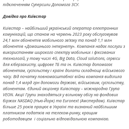
підключенням Суперсили Допомога ЗСУ.
Довідка про Київстар
Київстар – найбільший український оператор електронних
комунікацій, що станом на червень 2023 року обслуговував
24,1 млн абонентів мобільного зв’язку та понад 1,1 млн
абонентів «Домашнього інтернету». Компанія надає послуги з
використанням широкого спектру мобільних і фіксованих
технологій, у тому числі 4G, Big Data, Cloud solutions, сервіси
для кіберзахисту, цифрове ТБ та ін. Київстар допомагає
абонентам, суспільству і країні долати складнощі військового
часу. Від початку повномасштабної війни компанія виділила
понад 1,4 млрд грн допомоги державі, військовим, суспільству,
абонентам. Єдиний акціонер Київстару – міжнародна Група
VEON. Акції Групи знаходяться у вільному обігу на фондових
біржах NASDAQ (Нью-Йорк) та Euronext (Амстердам). Київстар
більше 25 років працює в Україні та визнаний найбільшим
платником податків на телеком-ринку, кращим
роботодавцем і соціально відповідальною компанією.