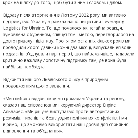
крок на шляху до того, щоб бути з ним і словом, і ділом.
Відразу після вторгнення в Лютому 2022 року, ми активно
підтримуємо Україну в рамках нашої ініціативи Leveraging
Logistics for Ukraine. Те, що почалося як негайна реакція,
зумовлена обуренням, співчуттям і метою, перетворилося на
довготривалу ініціативу. Протягом останніх кількох років ми
проводили Zoom-дзвінки кожні два місяці, випускали епізоди
подкастів, з'єднували партнерів і, що найважливіше, надавали
критично важливу логістичну підтримку там, де вона була
найбільш необхідна.
Відкриття нашого Львівського офісу є природним
продовженням цього завдання.
«Ми глибоко віддані людям і громадам України та регіону, -
сказав наш співзасновник і керуючий директор Енріке
Альварес. «Ми рішуче виступаємо проти авторитарних
режимів, тиранів та безглуздих політичних конфліктів, і ми
віримо, що зможемо використати наш досвід для сприяння
відновлення та об'єднання».