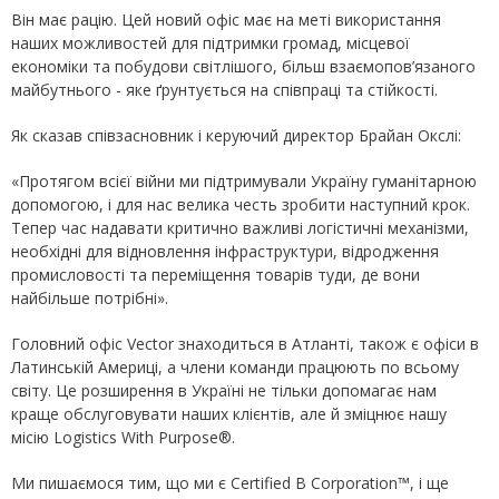
Він має рацію. Цей новий офіс має на меті використання
наших можливостей для підтримки громад, місцевої
економіки та побудови світлішого, більш взаємопов’язаного
майбутнього - яке ґрунтується на співпраці та стійкості.
Як сказав співзасновник і керуючий директор Брайан Окслі:
«Протягом всієї війни ми підтримували Україну гуманітарною
допомогою, і для нас велика честь зробити наступний крок.
Тепер час надавати критично важливі логістичні механізми,
необхіднi для відновлення інфраструктури, відродження
промисловості та переміщення товарів туди, де вони
найбільше потрібні».
Головний офіс Vector знаходиться в Атланті, також є офіси в
Латинській Америці, а члени команди працюють по всьому
світу. Це розширення в Україні не тільки допомагає нам
краще обслуговувати наших клієнтів, але й зміцнює нашу
місію Logistics With Purpose®.
Ми пишаємося тим, що ми є Certified B Corporation™, і ще