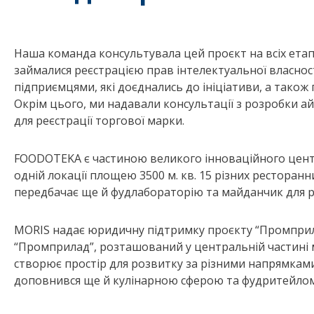
Наша команда консультувала цей проєкт на всіх етапа
займалися реєстрацією прав інтелектуальної власнос
підприємцями, які доєднались до ініціативи, а також
Окрім цього, ми надавали консультації з розробки а
для реєстрації торгової марки.
FOODOTEKA є частиною великого інноваційного цен
одній локації площею 3500 м. кв. 15 різних ресторан
передбачає ще й фудлабораторію та майданчик для р
MORIS надає юридичну підтримку проєкту “Промприла
“Промприлад”, розташований у центральній частині 
створює простір для розвитку за різними напрямками -
доповнився ще й кулінарною сферою та фудритейлом