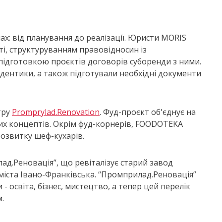
х: від планування до реалізації. Юристи MORIS
ті, структуруванням правовідносин із
 підготовкою проєктів договорів суборенди з ними.
йдентики, а також підготували необхідні документи
тру
Promprylad.Renovation
. Фуд-проєкт об'єднує на
них концептів. Окрім фуд-корнерів, FOODOTEKA
озвитку шеф-кухарів.
д.Реновація”, що ревіталізує старий завод
міста Івано-Франківська. “Промприлад.Реновація”
 освіта, бізнес, мистецтво, а тепер цей перелік
.