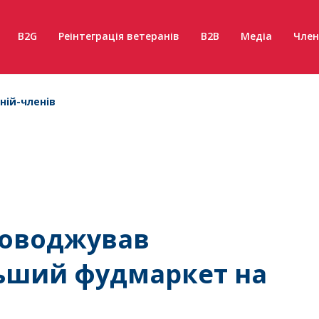
B2G
Реінтеграція ветеранів
B2B
Медіа
Член
ній-членів
роводжував
льший фудмаркет на