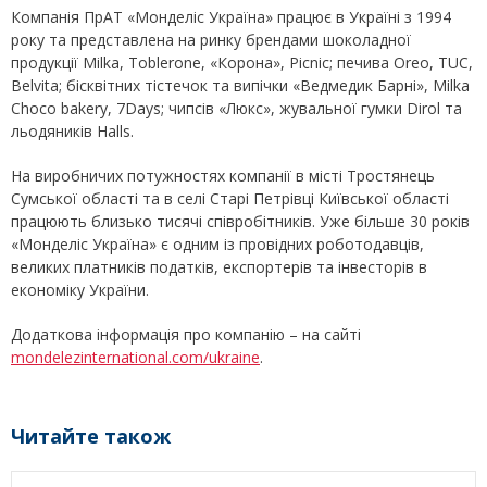
Компанія ПрАТ «Монделіс Україна» працює в Україні з 1994
року та представлена на ринку брендами шоколадної
продукції Milka, Toblerone, «Корона», Picnic; печива Oreo, TUC,
Belvita; бісквітних тістечок та випічки «Ведмедик Барні», Milka
Choco bakery, 7Days; чипсів «Люкс», жувальної гумки Dirol та
льодяників Halls.
На виробничих потужностях компанії в місті Тростянець
Сумської області та в селі Старі Петрівці Київської області
працюють близько тисячі співробітників. Уже більше 30 років
«Монделіс Україна» є одним із провідних роботодавців,
великих платників податків, експортерів та інвесторів в
економіку України.
Додаткова інформація про компанію – на сайті
mondelezinternational.com/ukraine
.
Читайте також