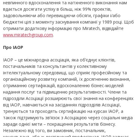
невпинного вдосконалення та натхненного виконання нам
вдається досягати успіху в більш, ніж 99% проектів,
задовольняючи або перевищуючи обсяги, графіки і/або
бюджетні цілі з моменту заснування компанії у 1989 році. Щоб
отримати додаткову інформацію про Miratech, відвідайте
www.miratechgroup.com
.
Про IAOP
IAOP – це міжнародна асоціація, яка об’єднує клієнтів,
постачальників та консультантів у колективному
інтелектуальному середовищі, що сприяє професійному та
організаційному розвитку компаній, їх досягненню визнання,
отриманню сертифікацій, вдосконаленню бізнес-моделей
надання послуг та підвищенню результативності. Члени та
підрозділи Асоціації розширюють свої знання на конференціях
від IAOP, навчаються на засіданнях підрозділів Асоціації,
тренуються та проходять сертифікацію на курсах IAOP, а
також підтримують зв’язок з Асоціацією через соціальні медіа
заради однієї мети – покращення результатів бізнесу.
Незалежно від того, ви замовник, постачальник,
консультант, або ж досвідчений професіонал, IAOP залучає