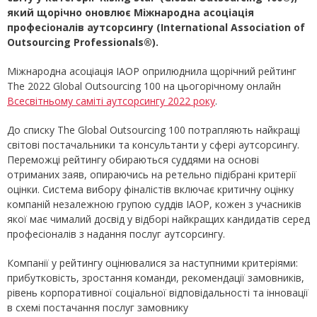
який щорічно оновлює Міжнародна асоціація
професіоналів аутсорсингу (International Association of
Outsourcing Professionals®).
Міжнародна асоціація IAOP оприлюднила щорічний рейтинг
The 2022 Global Outsourcing 100 на цьогорічному онлайн
Всесвітньому саміті аутсорсингу 2022 року
.
До списку The Global Outsourcing 100 потрапляють найкращі
світові постачальники та консультанти у сфері аутсорсингу.
Переможці рейтингу обираються суддями на основі
отриманих заяв, опираючись на ретельно підібрані критерії
оцінки. Система вибору фіналістів включає критичну оцінку
компаній незалежною групою суддів IAOP, кожен з учасників
якої має чималий досвід у відборі найкращих кандидатів серед
професіоналів з надання послуг аутсорсингу.
Компанії у рейтингу оцінювалися за наступними критеріями:
прибутковість, зростання команди, рекомендації замовників,
рівень корпоративної соціальної відповідальності та інновації
в схемі постачання послуг замовнику