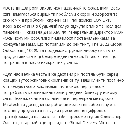
«Останні два роки виявилися надзвичайно складними. Весь
світ намагається вирішити проблеми охорони здоров’я та
економічні проблеми, спричиненні пандемією COVID-19.
Кожна компанія в будь-якій галузі відчула вплив та наслідки
пандемії», – сказала Дебі Хемілл, генеральний директор IAOP.
«Ось чому ми особливо пишаємося постачальниками та
консультантами, що потрапили до рейтингу The 2022 Global
Outsourcing 100®, та продемонстрували високу якість та
продуктивність в ці безпрецедентні часи. Вітаю з тим, що
потрапили в число найкращих у світі».
«Для нас велика честь вже десятий рік поспіль бути серед
кращих аутсорсингових компаній світу. Наші клієнти постійно
зіштовхуються з викликами, які в свою чергу часом
потребують кардинальних змін у веденні бізнесу у всьому
світі. Незважаючи на складні часи, перевірені методології
Miratech та досвідчений робочий колектив забезпечують
постійну продуктивність для прискорення цифрових
трансформацій наших клієнтів!» - прокоментував Олександр
Олешко, старший віце-президент Global Delivery Miratech.