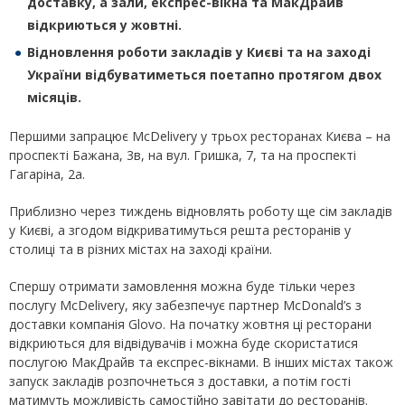
доставку, а зали, експрес-вікна та МакДрайв
відкриються у жовтні.
Відновлення роботи закладів у Києві та на заході
України відбуватиметься поетапно протягом двох
місяців.
Першими запрацює McDelivery у трьох ресторанах Києва – на
проспекті Бажана, 3в, на вул. Гришка, 7, та на проспекті
Гагаріна, 2а.
Приблизно через тиждень відновлять роботу ще сім закладів
у Києві, а згодом відкриватимуться решта ресторанів у
столиці та в різних містах на заході країни.
Спершу отримати замовлення можна буде тільки через
послугу McDelivery, яку забезпечує партнер McDonald’s з
доставки компанія Glovo. На початку жовтня ці ресторани
відкриються для відвідувачів і можна буде скористатися
послугою МакДрайв та експрес-вікнами. В інших містах також
запуск закладів розпочнеться з доставки, а потім гості
матимуть можливість самостійно завітати до ресторанів.