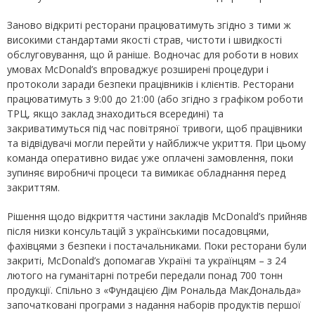
Заново відкриті ресторани працюватимуть згідно з тими ж
високими стандартами якості страв, чистоти і швидкості
обслуговування, що й раніше. Водночас для роботи в нових
умовах McDonald’s впроваджує розширені процедури і
протоколи заради безпеки працівників і клієнтів. Ресторани
працюватимуть з 9:00 до 21:00 (або згідно з графіком роботи
ТРЦ, якщо заклад знаходиться всередині) та
закриватимуться під час повітряної тривоги, щоб працівники
та відвідувачі могли перейти у найближче укриття. При цьому
команда оперативно видає уже оплачені замовлення, поки
зупиняє виробничі процеси та вимикає обладнання перед
закриттям.
Рішення щодо відкриття частини закладів McDonald’s прийняв
після низки консультацій з українськими посадовцями,
фахівцями з безпеки і постачальниками. Поки ресторани були
закриті, McDonald’s допомагав Україні та українцям – з 24
лютого на гуманітарні потреби передали понад 700 тонн
продукції. Спільно з «Фундацією Дім Рональда МакДональда»
започатковані програми з надання наборів продуктів першої