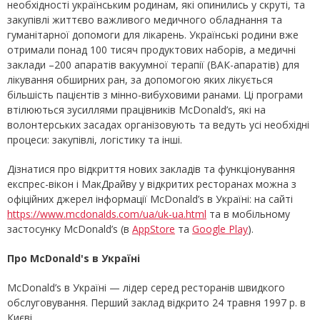
необхідності українським родинам, які опинились у скруті, та
закупівлі життєво важливого медичного обладнання та
гуманітарної допомоги для лікарень. Українські родини вже
отримали понад 100 тисяч продуктових наборів, а медичні
заклади –200 апаратів вакуумної терапії (ВАК-апаратів) для
лікування обширних ран, за допомогою яких лікується
більшість пацієнтів з мінно-вибуховими ранами. Ці програми
втілюються зусиллями працівників McDonald’s, які на
волонтерських засадах організовують та ведуть усі необхідні
процеси: закупівлі, логістику та інші.
Дізнатися про відкриття нових закладів та функціонування
експрес-вікон і МакДрайву у відкритих ресторанах можна з
офіційних джерел інформації McDonald’s в Україні: на сайті
https://www.mcdonalds.com/ua/uk-ua.html
та в мобільному
застосунку McDonald’s (в
AppStore
та
Google Play
).
Про McDonald's в Україні
McDonald’s в Україні — лідер серед ресторанів швидкого
обслуговування. Перший заклад відкрито 24 травня 1997 р. в
Києві.