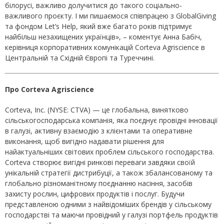
білорусі, важливо долучитися до такого соціально-
важливого проєкту. І ми пишаємося співпрацею з GlobalGiving
та фондом Let’s Help, який вже багато років підтримує
найбільш незахищених українців», – коментує Анна Бабіч,
керівниця корпоративних комунікацій Corteva Agriscience в
Центральній та Східній Європі та Туреччині.
Про Corteva Agriscience
Corteva, Inc. (NYSE: CTVA) — це глобальна, винятково
сільськогосподарська компанія, яка поєднує провідні інновації
в галузі, активну взаємодію з клієнтами та оперативне
виконання, щоб вигідно надавати рішення для
найактуальніших світових проблем сільського господарства.
Corteva створює вигідні ринкові переваги завдяки своїй
унікальній стратегії дистрибуції, а також збалансованому та
глобально різноманітному поєднанню насіння, засобів
захисту рослин, цифрових продуктів і послуг. Будучи
представленою одними з найвідоміших брендів у сільському
господарстві та маючи провідний у галузі портфель продуктів