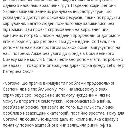
однією з найбільш вразливих груп. Південно-східні регіони
України зазнали значних руйнувань інфраструктури, що
ускладнило доступ до основних ресурсів, таких як продукти
харчування. Багато людей похилого віку залишилися без
підтримки. Цей проект спрямований на вирішення цих
критичних потреб шляхом надання продовольчої допомоги
літнім людям у цих регіонах. І ми дуже вдячні Сorteva, яка
допомагає нам вже протягом кількох років і відгукується на
наші потреби. Адже без уваги до фондів з боку великого
бізнесу ми не могли б так ефективно допомагати, як робимо
це зараз», – говорить операційна директорка фонду Let’s Help
Катерина Сусліч.
«Corteva, що прагне вирішувати проблеми продовольчої
безпеки як на глобальному, так і на місцевому рівнях,
спрямовує свої ресурси на допомогу нужденним, які не
можуть впоратися самотужки. Повномасштабна війна,
розв`язана росією, призвела до того, що кількість людей,
особливо незахищених категорій, постійно зростає. Тому для
Corteva, як соціально-відповідальної компанії, яка одразу з
початку повномасштабної війни залишила ринки рф та