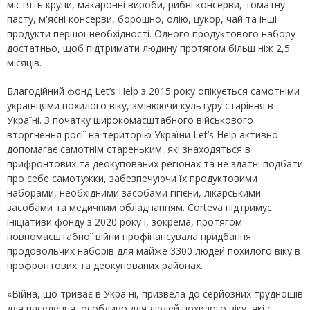
містять крупи, макаронні вироби, рибні консерви, томатну
пасту, м'ясні консерви, борошно, олію, цукор, чай та інші
продукти першої необхідності. Одного продуктового набору
достатньо, щоб підтримати людину протягом більш ніж 2,5
місяців.
Благодійний фонд Let’s Help з 2015 року опікується самотніми
українцями похилого віку, змінюючи культуру старіння в
Україні. З початку широкомасштабного військового
вторгнення росії на територію України Let’s Help активно
допомагає самотнім стареньким, які знаходяться в
прифронтових та деокупованих регіонах та не здатні подбати
про себе самотужки, забезпечуючи їх продуктовими
наборами, необхідними засобами гігієни, лікарськими
засобами та медичним обладнанням. Сorteva підтримує
ініціативи фонду з 2020 року і, зокрема, протягом
повномасштабної війни профінансувала придбання
продовольчих наборів для майже 3300 людей похилого віку в
профронтових та деокупованих районах.
«Війна, що триває в Україні, призвела до серйозних труднощів
для населення, особливо для людей похилого віку, які є