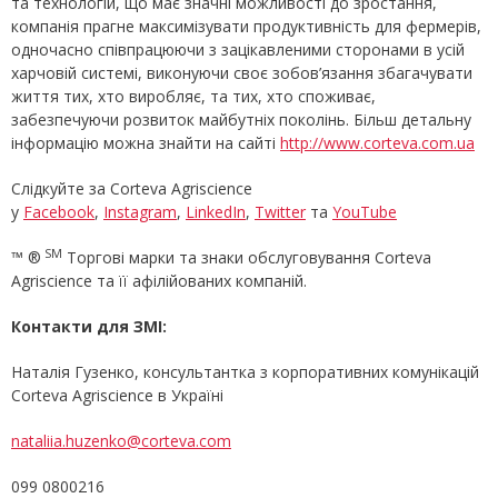
та технологій, що має значні можливості до зростання,
компанія прагне максимізувати продуктивність для фермерів,
одночасно співпрацюючи з зацікавленими сторонами в усій
харчовій системі, виконуючи своє зобов’язання збагачувати
життя тих, хто виробляє, та тих, хто споживає,
забезпечуючи розвиток майбутніх поколінь. Більш детальну
інформацію можна знайти на сайті
http://www.corteva.com.ua
Слідкуйте за Corteva Agriscience
у
Facebook
,
Instagram
,
LinkedIn
,
Twitter
та
YouTube
SM
™ ®
Торгові марки та знаки обслуговування Corteva
Agriscience та її афілійованих компаній.
Контакти для ЗМІ:
Наталія Гузенко, консультантка з корпоративних комунікацій
Corteva Agriscience в Україні
nataliia.huzenko@corteva.com
099 0800216