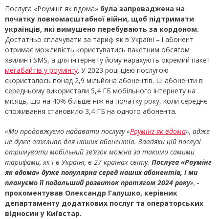
Послуга «Роумінг як вдома»
була запроваджена на
початку повномасштабної війни, щоб підтримати
українців, які вимушено перебувають за кордоном.
Достатньо сплачувати за тариф як в Україні – і абонент
отримає можливість користуватись пакетним обсягом
хвилин і SMS, а для інтернету йому нарахують окремий пакет
мегабайтів у роумінгу
. У 2023 році цією послугою
скористалось понад 2,9 мільйона абонентів. Ці абоненти в
середньому використали 5,4 ГБ мобільного інтернету на
місяць, що на 40% більше ніж на початку року, коли середнє
споживання становило 3,4 ГБ на одного абонента.
«Ми продовжуємо надавати послугу «
Роумінг як вдома
», адже
це дуже важливо для наших абонентів. Завдяки цій послузі
отримувати мобільний зв’язок можна за такими самими
тарифами, як і в Україні, в 27 країнах світу.
Послуга «Роумінг
як вдома» дуже популярна серед наших абонентів, і ми
плануємо її подальший розвиток протягом 2024 року
»,
-
прокоментував
Олександр Галушко, керівник
департаменту додаткових послуг та операторських
відносин у Київстар
.