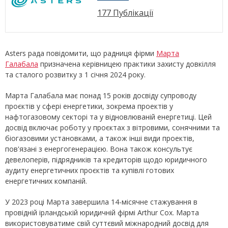
177 Публікації
Asters рада повідомити, що радниця фірми
Марта
Галабала
призначена керівницею практики захисту довкілля
та сталого розвитку з 1 січня 2024 року.
Марта Галабала має понад 15 років досвіду супроводу
проєктів у сфері енергетики, зокрема проектів у
нафтогазовому секторі та у відновлюваній енергетиці. Цей
досвід включає роботу у проєктах з вітровими, сонячними та
біогазовими установками, а також інші види проектів,
пов'язані з енергогенерацією. Вона також консультує
девелоперів, підрядників та кредиторів щодо юридичного
аудиту енергетичних проєктів та купівлі готових
енергетичних компаній.
У 2023 році Марта завершила 14-місячне стажування в
провідній ірландській юридичній фірмі Arthur Cox. Марта
використовуватиме свій суттєвий міжнародний досвід для