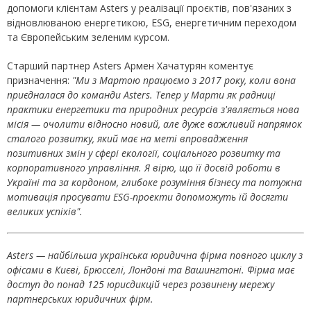
допомоги клієнтам Asters у реалізації проєктів, пов'язаних з
відновлюваною енергетикою, ESG, енергетичним переходом
та Європейським зеленим курсом.
Старший партнер Asters Армен Хачатурян коментує
призначення:
"Ми з Мартою працюємо з 2017 року, коли вона
приєдналася до команди
Asters
.
Тепер у Марти як радниці
практики енергетики та природних ресурсів з'являється нова
місія — очолити відносно новий, але дуже важливий напрямок
сталого розвитку, який має на меті впровадження
позитивних змін у сфері екології, соціального розвитку та
корпоративного управління. Я вірю, що її досвід роботи в
Україні та за кордоном, глибоке розуміння бізнесу та потужна
мотивація просувати ESG-проекти допоможуть їй досягти
великих успіхів".
Asters — найбільша українська юридична фірма повного циклу з
офісами в Києві, Брюсселі, Лондоні та Вашингтоні. Фірма має
доступ до понад 125 юрисдикцій через розвинену мережу
партнерських юридичних фірм.