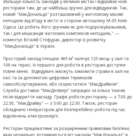
збільшує кількість закладів у великих містах і відкриває нові
ресторани там, де це найбільш зручно для відвідувачів. Так,
новий "МакДональдз" розташований у житловому масиві
неподалік від в’їзду в місто зі сторони автошляху М-05 Київ-
Одеса. Це робить його зручним як для подорожувальників,
так і для мешканців житлових комплексів неподалік," —
коментує Віталій Стефурак, директор із розвитку
"МакДональдз" в Україні.
Просторий заклад площею 469 м² налічує 125 місць у залі та
106 на терасі. Із першого дня роботи в ресторані доступне
повне меню. Відвідувачі зможуть замовити страви в залі на
касі та за допомогою цифрових терміналів
самообслуговування, або скористатися "МакДрайвом".
Служба доставки "МакДелівері" запрацює за кілька тижнів
після відкриття закладу. Графік роботи ресторану — з 7:00 до
22:30, "МакДрайву" — з 5:00 до 22:30. Також, ресторан
обладнано генератором для безперебійної роботи під час
відключень електроенергії.
Ресторан працюватиме за розширеними правилами безпеки,
яких неухильно дотримуються всі заклади "МакДональдз" в