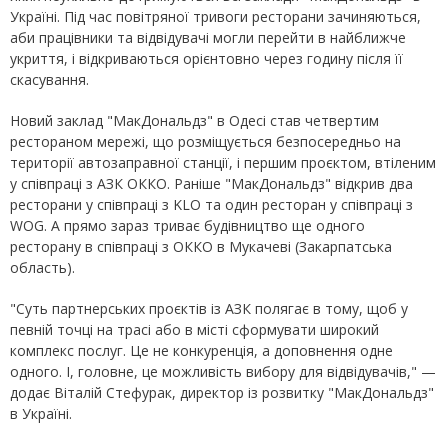
Україні. Під час повітряної тривоги ресторани зачиняються,
аби працівники та відвідувачі могли перейти в найближче
укриття, і відкриваються орієнтовно через годину після її
скасування.
Новий заклад "МакДональдз" в Одесі став четвертим
рестораном мережі, що розміщується безпосередньо на
території автозаправної станції, і першим проєктом, втіленим
у співпраці з АЗК ОККО. Раніше "МакДональдз" відкрив два
ресторани у співпраці з KLO та один ресторан у співпраці з
WOG. А прямо зараз триває будівництво ще одного
ресторану в співпраці з ОККО в Мукачеві (Закарпатська
область).
"Суть партнерських проєктів із АЗК полягає в тому, щоб у
певній точці на трасі або в місті сформувати широкий
комплекс послуг. Це не конкуренція, а доповнення одне
одного. І, головне, це можливість вибору для відвідувачів," —
додає Віталій Стефурак, директор із розвитку "МакДональдз"
в Україні.