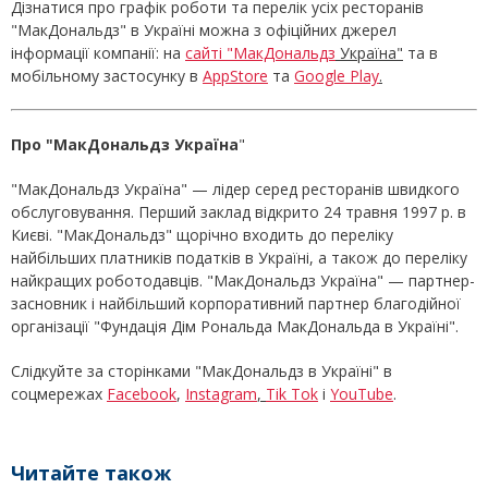
Дізнатися про графік роботи та перелік усіх ресторанів
"МакДональдз" в Україні можна з офіційних джерел
інформації компанії: на
сайті "МакДональдз
Україна"
та в
мобільному застосунку в
AppStore
та
Google Play
.
Про "МакДональдз Україна
"
"МакДональдз Україна" — лідер серед ресторанів швидкого
обслуговування. Перший заклад відкрито 24 травня 1997 р. в
Києві. "МакДональдз" щорічно входить до переліку
найбільших платників податків в Україні, а також до переліку
найкращих роботодавців. "МакДональдз Україна" — партнер-
засновник і найбільший корпоративний партнер благодійної
організації "Фундація Дім Рональда МакДональда в Україні".
Слідкуйте за сторінками "МакДональдз в Україні" в
соцмережах
Facebook
,
Instagram
,
Tik Tok
і
YouTube
.
Читайте також