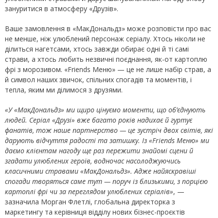
зануритися в атмосферу «Друзів».
Ваше замовлення в «МакДональдз» може розповісти про вас
не менше, ніж улюблений персонаж серіалу. Хтось ніколи не
ділиться нагетсами, хтось завжди обирає одні й ті самі
страви, а хтось любить незвичні поєднання, як-от картоплю
фрі з морозивом. «Friends Меню» — це не лише набір страв, а
й символ наших звичок, спільних спогадів та моментів, і
тепла, яким ми ділимося з друзями.
«У «МакДональдз» ми щиро цінуємо моменти, що об’єднують
людей. Серіал «Друзі» вже багато років надихає й гуртує
фанатів, тож наше партнерство — це зустріч двох світів, які
дарують відчуття радості та затишку. Із «Friends Меню» ми
даємо клієнтам нагоду ще раз пережити знайомі сцени й
згадати улюблених героїв, водночас насолоджуючись
класичними стравами «МакДональдз». Адже найяскравіші
спогади творяться саме тут — поруч із близькими, з порцією
картоплі фрі чи за переглядом улюблених серіалів»
, —
зазначила Морган Флетлі, глобальна директорка з
маркетингу та керівниця відділу нових бізнес-проєктів