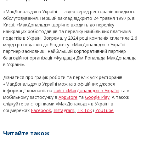
«МакДональдз» в Україні — лідер серед ресторанів швидкого
обслуговування. Перший заклад відкрито 24 травня 1997 р. в
Києві. «МакДональдз» щорічно входить до переліку
найкращих роботодавців та переліку найбільших платників
податків в Україні. Зокрема, у 2024 році компанія сплатила 2,6
млрд грн податків до бюджету. «МакДональдз» в Україні —
партнер-засновник і найбільший корпоративний партнер
благодійної організації «Фундація Дім Рональда МакДональда
в Україні».
Дізнатися про графік роботи та перелік усіх ресторанів
«МакДональдз» в Україні можна з офіційних джерел
інформації компанії: на
сайті «МакДональдз» в Україні
та в
мобільному застосунку в
AppStore
та
Google Play
. А також
слідкуйте за сторінками «МакДональдз» в Україні в
соцмережах
Facebook
,
Instagram
,
Tik Tok
і
YouTube
.
Читайте також