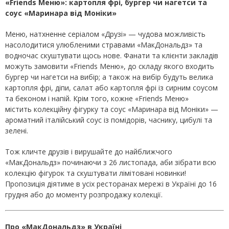
«Friends Меню»: картопля фрі, бургер чи нагетси та
соус «Маринара від Моніки»
Меню, натхненне серіалом «Друзі» — чудова можливість
насолодитися улюбленими стравами «МакДональдз» та
водночас скуштувати щось нове. Фанати та клієнти закладів
можуть замовити «Friends Меню», до складу якого входить
бургер чи нагетси на вибір; а також на вибір будуть велика
картопля фрі, діпи, салат або картопля фрі із сирним соусом
та беконом і напій. Крім того, кожне «Friends Меню»
містить колекційну фігурку та соус «Маринара від Моніки» —
ароматний італійський соус із помідорів, часнику, цибулі та
зелені.
Тож кличте друзів і вирушайте до найближчого
«МакДональдз» починаючи з 26 листопада, аби зібрати всю
колекцію фігурок та скуштувати лімітовані новинки!
Пропозиція діятиме в усіх ресторанах мережі в Україні до 16
грудня або до моменту розпродажу колекції.
Про «МакДональдз» в Україні