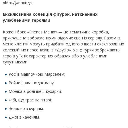
«МакДональдз.
Ексклюзивна колекція фігурок, натхненних
улюбленими героями
Кожен бокс «Friends Меню» — це тематична коробка,
прикрашена зображеннями відомих сцен із серіалу. Разом із
меню клієнти можуть придбати одного з шести ексклюзивних
колекційних персонажів із «Друзів». Усі фігурки зображають
героїв у їхніх характерних образах або з улюбленими
супутниками:
Рос із мавпочкою Марселем;
Рейчел, яка подає каву;
Моніка в ролі шеф-кухарки;
Фібі, що грає на гітарі;
Чендлер з курчам;
Джої з каченям.