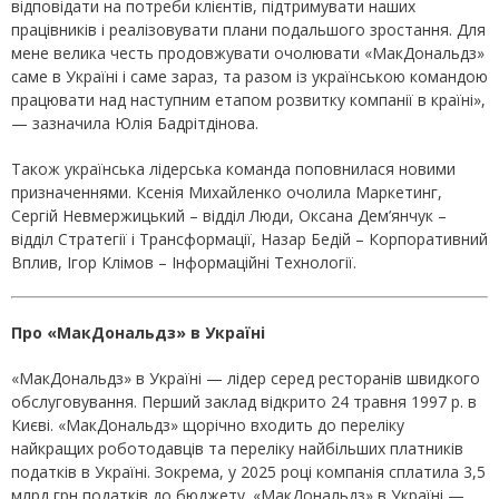
відповідати на потреби клієнтів, підтримувати наших
працівників і реалізовувати плани подальшого зростання. Для
мене велика честь продовжувати очолювати «МакДональдз»
саме в Україні і саме зараз, та разом із українською командою
працювати над наступним етапом розвитку компанії в країні»,
— зазначила Юлія Бадрітдінова.
Також українська лідерська команда поповнилася новими
призначеннями. Ксенія Михайленко очолила Маркетинг,
Сергій Невмержицький – відділ Люди, Оксана Дем’янчук –
відділ Стратегії і Трансформації, Назар Бедій – Корпоративний
Вплив, Ігор Клімов – Інформаційні Технології.
Про «МакДональдз» в Україні
«МакДональдз» в Україні — лідер серед ресторанів швидкого
обслуговування. Перший заклад відкрито 24 травня 1997 р. в
Києві. «МакДональдз» щорічно входить до переліку
найкращих роботодавців та переліку найбільших платників
податків в Україні. Зокрема, у 2025 році компанія сплатила 3,5
млрд грн податків до бюджету. «МакДональдз» в Україні —