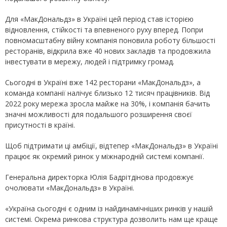
Для «МакДональдз» в Україні цей період став історією
відновлення, стійкості та впевненого руху вперед. Попри
повномасштабну війну компанія поновила роботу більшості
ресторанів, відкрила вже 40 нових закладів та продовжила
інвестувати в мережу, людей і підтримку громад.
Сьогодні в Україні вже 142 ресторани «МакДональдз», а
команда компанії налічує близько 12 тисяч працівників. Від
2022 року мережа зросла майже на 30%, і компанія бачить
значні можливості для подальшого розширення своєї
присутності в країні.
Щоб підтримати ці амбіції, відтепер «МакДональдз» в Україні
працює як окремий ринок у міжнародній системі компанії.
Генеральна директорка Юлія Бадрітдінова продовжує
очолювати «МакДональдз» в Україні.
«Україна сьогодні є одним із найдинамічніших ринків у нашій
системі. Окрема ринкова структура дозволить нам ще краще