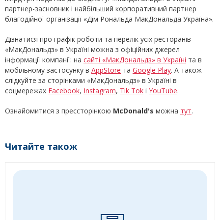
партнер-засновник і найбільший корпоративний партнер
благодійної організації «Дім Рональда МакДональда Україна».
Дізнатися про графік роботи та перелік усіх ресторанів
«МакДональдз» в Україні можна з офіційних джерел
інформації компанії: на
сайті «МакДональдз» в Україні
та в
мобільному застосунку в
AppStore
та
Google Play
. А також
слідкуйте за сторінками «МакДональдз» в Україні в
соцмережах
Facebook
,
Instagram
,
Tik Tok
і
YouTube
.
Ознайомитися з прессторінкою
McDonald's
можна
тут
.
Читайте також