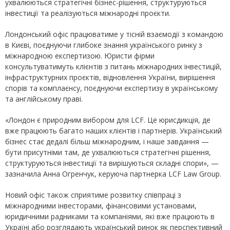
ухвалюються стратегічні бізнес-рішення, структуруються
інвестиції та реалізуються міжнародні проєкти.
Лондонський офіс працюватиме у тісній взаємодії з командою
в Києві, поєднуючи глибоке знання українського ринку з
міжнародною експертизою. Юристи фірми
консультуватимуть клієнтів з питань міжнародних інвестицій,
інфраструктурних проєктів, відновлення України, вирішення
спорів та комплаєнсу, поєднуючи експертизу в українському
та англійському праві.
«Лондон є природним вибором для LCF. Це юрисдикція, де
вже працюють багато наших клієнтів і партнерів. Український
бізнес стає дедалі більш міжнародним, і наше завдання —
бути присутніми там, де ухвалюються стратегічні рішення,
структуруються інвестиції та вирішуються складні спори», —
зазначила Анна Огренчук, керуюча партнерка LCF Law Group.
Новий офіс також сприятиме розвитку співпраці з
міжнародними інвесторами, фінансовими установами,
юридичними радниками та компаніями, які вже працюють в
Україні або розглядають український ринок як перспективний