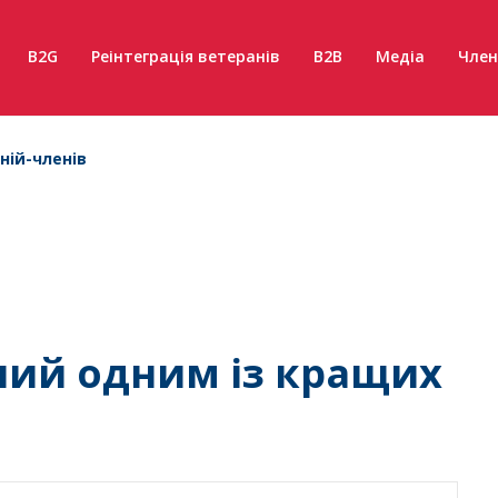
B2G
Реінтеграція ветеранів
B2B
Медіа
Член
ній-членів
ний одним із кращих