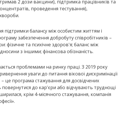
 отримав 2 дози вакцини), підтримка працівників та
 концентратів, проведення тестування),
хвороби.
я підтримки балансу між особистим життям і
граму забезпечення добробуту співробітників –
: фізичне та психічне здоров'я; баланс між
відносини з іншими; фінансова обізнаність.
ється проблемами на ринку праці. З 2019 року
привернення уваги до питання вікової дискримінації
 – це програма стажування для досвідчених
ть повернутися до кар'єри або відчувають труднощі
ширилася, крім 4-місячного стажування, компанія
фесії».