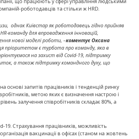
мпанії, що працюють у сфері управління людськими
компаній-роботодавців та стільки ж HRD.
изи,
однак Київстар як роботодавець гідно прийняв
HR-команду для впровадження інновацій,
ження нової моделі роботи,
–
коментує Оксана
вця пріоритетом є турбота про команду, яка в
рієнтуємося на захист від Covid-19, підтримку
иток, а також підтримку командного духу, що
а основі запитів працівників і тенденцій ринку
вробітників, метою яких є визначення настрою і
івень залучення співробітників складає 80%, а
d-19. Страхування працівників, можливість
рганізація вакцинації в офісах (станом на жовтень