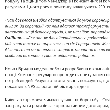
пошуку та оцінці топ-менеджерів і консалтингові ко
ресурсами. Цього року в рейтингу взяли участь 200 
«Нам
довелося швидко адаптуватися
до
умов
коронакр
виклик. За короткий час нам вдалося трансформувати 
автоматизації бізнес-процесів, і, як наслідок, впровад
Олійник.
–
«Для нас, як для відповідального роботода
Київстар також поширюється на сім'ї працівників. Ми о
фізичного та ментального здоров'я, навчання та розв
особливо важливо в умовах віддаленої роботи».
Нова гібридна модель роботи розроблена в компанії н
праці. Компанія регулярно проводить опитування спі
потреб людей. Результати опитувань показують, що р
показник eNPS за останній рік виріс вдвічі.
Київстар спрямовує чимало зусиль на боротьбу з Covi
застрахувати родичів за корпоративним договором, о