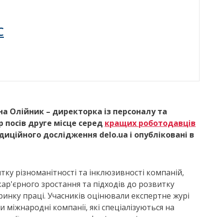
C
на Олійник – директорка
і
з персоналу та
р посів друге місце серед
кращих роботодавців
иційного дослідження delo.ua і опубліковані в
тку різноманітності та інклюзивності компаній,
кар'єрного зростання та підходів до розвитку
 ринку праці. Учасників оцінювали експертне журі
и міжнародні компанії, які спеціалізуються на