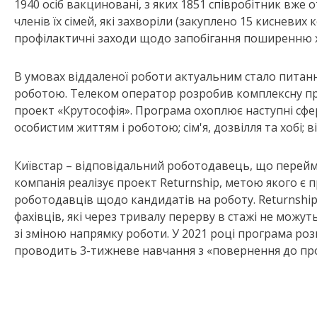
1940 осіб вакциновані, з яких 1851 співробітник вже
членів їх сімей, які захворіли (закуплено 15 кисневих
профілактичні заходи щодо запобігання поширенню 
В умовах віддаленої роботи актуальним стало питанн
роботою. Телеком оператор розробив комплексну про
проект «Крутософія». Програма охоплює наступні сфери
особистим життям і роботою; сім'я, дозвілля та хобі; 
Київстар – відповідальний роботодавець, що перейма
компанія реалізує проект Returnship, метою якого є 
роботодавців щодо кандидатів на роботу. Returnship
фахівців, які через тривалу перерву в стажі не можу
зі зміною напрямку роботи. У 2021 році програма роз
проводить 3-тижневе навчання з «повернення до про