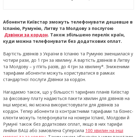
Абоненти Київстар зможуть телефонувати дешевше в
Іспанію, Румунію, Литву та Молдову з послугою
Дзвінки за кордон
. Також збільшено перелік країн,
куди можна телефонувати без додаткових оплат.
Вартість дзвінків з України в Іспанію та Румунію зменшилася у
чотири рази, до 1 грн за хвилину. А вартість дзвінків в Литву
та Молдову – у п’ять разів, до 4 грн за хвилину*. Зниженими
тарифами абоненти можуть користуватися в рамках
стандартної послуги Дзвінки за кордон.
Нагадаємо також, що у більшості тарифних планів Київстар
за фіксовану плату надаються пакети хвилин для дзвінків на
інші мережі, які можна використовувати для дзвінків за
кордон. Тепер абоненти із контрактними тарифами та бізнес-
клієнти можуть телефонувати на номери Іспанії, Молдови й
Румунії також без додаткових оплат, якщо в них тарифи
лінійки ВАШ або замовлена Суперсила
100 хвилин на інші
мережі та за кордон
. Таким чином абоненти з цими пакетами