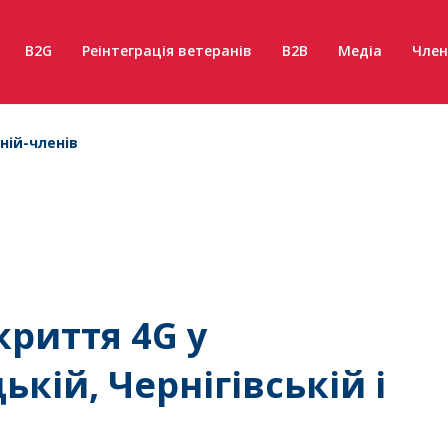
B2G
Реінтеграція ветеранів
B2B
Медіа
Член
ній-членів
криття 4G у
кій, Чернігівській і