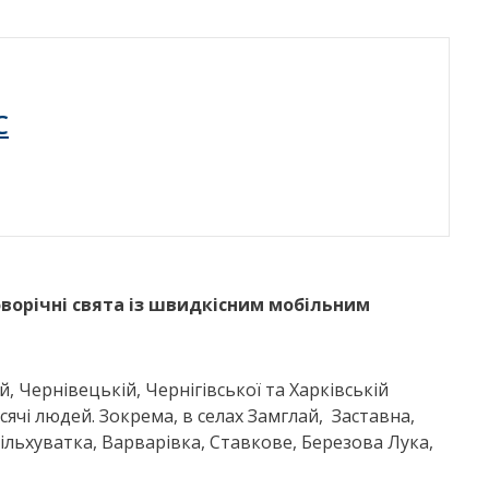
C
оворічні свята із швидкісним мобільним
, Чернівецькій, Чернігівської та Харківській
сячі людей. Зокрема, в селах Замглай, Заставна,
льхуватка, Варварівка, Ставкове, Березова Лука,