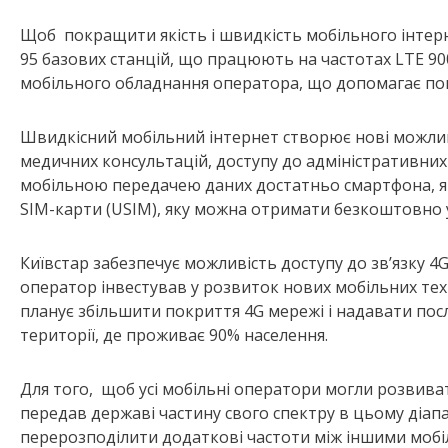
Щоб покращити якість і швидкість мобільного інтерн
95 базових станцій, що працюють на частотах LTE 900
мобільного обладнання оператора, що допомагає пок
Швидкісний мобільний інтернет створює нові можливо
медичних консультацій, доступу до адміністративни
мобільною передачею даних достатньо смартфона, як
SIM-карти (USIM), яку можна отримати безкоштовно 
Київстар забезпечує можливість доступу до зв’язку 4G
оператор інвестував у розвиток нових мобільних тех
планує збільшити покриття 4G мережі і надавати пос
території, де проживає 90% населення.
Для того, щоб усі мобільні оператори могли розвива
передав державі частину свого спектру в цьому діап
перерозподілити додаткові частоти між іншими моб