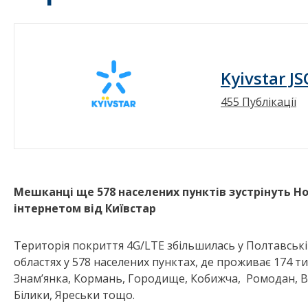
Kyivstar JS
455 Публікації
Мешканці ще 578 населених пунктів зустрінуть Н
інтернетом від Київстар
Територія покриття 4G/LTE збільшилась у Полтавській
областях у 578 населених пунктах, де проживає 174 ти
Знам’янка, Кормань, Городище, Кобижча, Ромодан, Ві
Білики, Яреськи тощо.