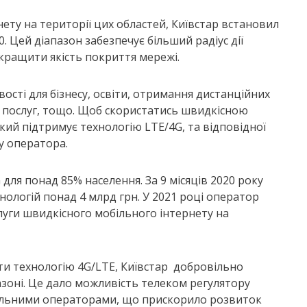
ету на території цих областей, Київстар встановил
. Цей діапазон забезпечує більший радіус дії
ращити якість покриття мережі.
сті для бізнесу, освіти, отримання дистанційних
х послуг, тощо. Щоб скористатись швидкісною
ий підтримує технологію LTE/4G, та відповідної
у оператора.
 для понад 85% населення. За 9 місяців 2020 року
нологій понад 4 млрд грн. У 2021 році оператор
луги швидкісного мобільного інтернету на
ти технологію 4G/LTE, Київстар добровільно
азоні. Це дало можливість телеком регулятору
ільними операторами, що прискорило розвиток