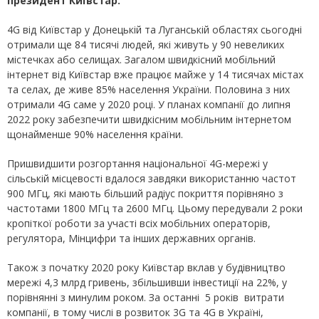
президент Київстар.
4G від Київстар у Донецькій та Луганській областях сьогодні
отримали ще 84 тисячі людей, які живуть у 90 невеликих
містечках або селищах. Загалом швидкісний мобільний
інтернет від Київстар вже працює майже у 14 тисячах містах
та селах, де живе 85% населення України. Половина з них
отримали 4G саме у 2020 році. У планах компанії до липня
2022 року забезпечити швидкісним мобільним інтернетом
щонайменше 90% населення країни.
Пришвидшити розгортання національної 4G-мережі у
сільській місцевості вдалося завдяки використанню частот
900 МГц, які мають більший радіус покриття порівняно з
частотами 1800 МГц та 2600 МГц. Цьому передували 2 роки
кропіткої роботи за участі всіх мобільних операторів,
регулятора, Мінцифри та інших державних органів.
Також з початку 2020 року Київстар вклав у будівництво
мережі 4,3 млрд гривень, збільшивши інвестиції на 22%, у
порівнянні з минулим роком. За останні 5 років витрати
компанії, в тому числі в розвиток 3G та 4G в Україні,