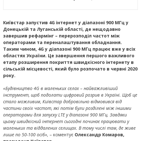
Київстар запустив 4G інтернет у діапазоні 900 МГц у
Донецькій та Луганській області, де нещодавно
завершив рефармінг – перерозподіл частот між
операторами та переналаштування обладнання.
Таким чином, 4G у діапазоні 900 МГц працює вже у всіх
областях України. Це завершення першого важливого
етапу розширення покриття швидкісного інтернету в
сільській місцевості, який було розпочато в червні 2020
року.
«Будівництво 4G
в маленьких селах – найважлив
іший
інструмент, щоб подолати цифровий розрив в Україні. Щоб це
стало можливим, Київстар добровільно відмовився від
частини своїх частот, які потім були розділені між іншими
операторами для запуску LTE у діапазоні 900 МГц. Завдяки
цьому швидкісний інтернет сьогодні починає працювати у
маленьких та віддалених селищах.
В тому числі там, де живе
лише по 50-100 осіб
»,
– коментує
Олександр Комаров,