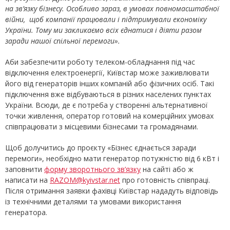
на зв’язку бізнесу. Особливо зараз, в умовах повномасштабної
війни, щоб компанії працювали і підтримували економіку
України. Тому ми закликаємо всіх єднатися і діяти разом
заради нашої спільної перемоги».
Аби забезпечити роботу телеком-обладнання під час
відключення електроенергії, Київстар може заживлювати
його від генераторів інших компаній або фізичних осіб. Такі
підключення вже відбуваються в різних населених пунктах
України. Всюди, де є потреба у створенні альтернативної
точки живлення, оператор готовий на комерційних умовах
співпрацювати з місцевими бізнесами та громадянами.
Щоб долучитись до проєкту «Бізнес єднається заради
перемоги», необхідно мати генератор потужністю від 6 кВт і
заповнити
форму зворотнього зв’язку
на сайті або ж
написати на
RAZOM@kyivstar.net
про готовність співпраці.
Після отримання заявки фахівці Київстар нададуть відповідь
із технічними деталями та умовами використання
генератора.