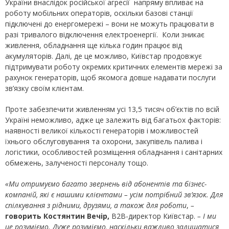
України внаслідок російської агресії напряму впливає на
роботу мобільних операторів, оскільки базові станції
підключені до енергомережі – вони не можуть працювати в
разі тривалого відключення електроенергії. Коли зникає
живлення, обладнання ще кілька годин працює від
акумуляторів. Далі, де це можливо, Київстар продовжує
підтримувати роботу окремих критичних елементів мережі за
рахунок генераторів, щоб якомога довше надавати послуги
зв’язку своїм клієнтам.
Проте забезпечити живленням усі 13,5 тисяч об’єктів по всій
Україні неможливо, адже це залежить від багатьох факторів:
наявності великої кількості генераторів і можливостей
їхнього обслуговування та охорони, закупівель палива і
логістики, особливостей розміщення обладнання і санітарних
обмежень, залученості персоналу тощо.
«Ми отримуємо багато звернень від абонентів та бізнес-
компаній, які є нашими клієнтами – усім потрібний зв’язок. Для
спілкування з рідними, друзями, а також для роботи
,
–
говорить Костянтин Вечір,
В2В-директор Київстар.
–
І ми
це розуміємо. Дуже розуміємо, наскільки важливо залишатися