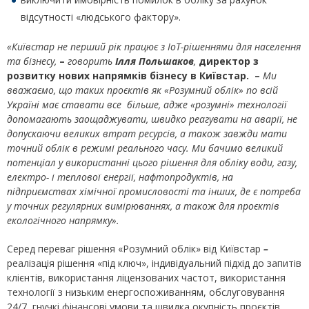
відсутності «людського фактору».
«Київстар не перший рік працює з
IoT
-рішеннями для населення
та бізнесу,
–
говорить
Ілля Польшаков
,
директор з
розвитку нових напрямків бізнесу в Київстар. –
Ми
вважаємо, що таких проєктів як «Розумний облік» по всій
Україні має ставати все більше, адже «розумні» технології
допомагають заощаджувати, швидко реагувати на аварії, не
допускаючи великих втрат ресурсів, а також завжди мати
точний облік в режимі реального часу. Ми бачимо великий
потенціал у використанні цього рішення для обліку води, газу,
електро- і теплової енергії, нафтопродуктів, на
підприємствах хімічної промисловості та інших, де є потреба
у точних регулярних вимірюваннях, а також для проєктів
екологічного напрямку».
Серед переваг рішення «Розумний облік» від Київстар
–
реалізація рішення «під ключ», індивідуальний підхід до запитів
клієнтів, використання ліцензованих частот, використання
технології з низьким енергоспоживанням, обслуговування
24/7, гнучкі фінансові умови та швидка окупність проєктів.