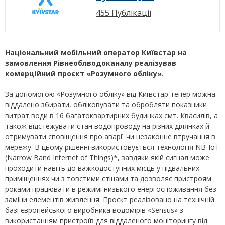
455 Публікації
Національний мобільний оператор Київстар на
замовлення Рівнеоблводоканалу реалізував
комерційний проєкт «Розумного обліку».
За допомогою «Розумного обліку» від Київстар тепер можна
віддалено збирати, обліковувати та обробляти показники
витрат води в 16 багатоквартирних будинках смт. Квасилів, а
також відстежувати стан водопроводу на різних ділянках й
отримувати сповіщення про аварії чи незаконне втручання в
мережу. В цьому рішенні використовується технологія NB-IoT
(Narrow Band Internet of Things)*, завдяки якій сигнал може
проходити навіть до важкодоступних місць у підвальних
приміщеннях чи з товстими стінами та дозволяє пристроям
роками працювати в режимі низького енергоспоживання без
заміни елементів живлення. Проєкт реалізовано на технічній
базі європейського виробника водомірів «Sensus» з
використанням пристроїв для віддаленого моніторингу від