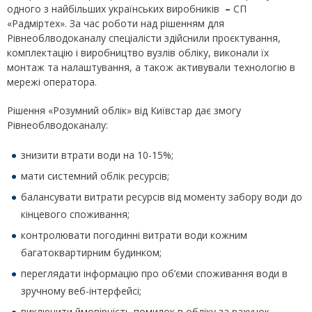
одного з найбільших українських виробників
–
СП
«Радміртех». За час роботи над рішенням для
Рівнеоблводоканалу спеціалісти здійснили проєктування,
комплектацію і виробництво вузлів обліку, виконали їх
монтаж та налаштування, а також активували технологію в
мережі оператора.
Рішення «Розумний облік» від Київстар дає змогу
Рівнеоблводоканалу:
знизити втрати води на 10-15%;
мати системний облік ресурсів;
балансувати витрати ресурсів від моменту забору води до
кінцевого споживання;
контролювати погодинні витрати води кожним
багатоквартирним будинком;
переглядати інформацію про об’єми споживання води в
зручному веб-інтерфейсі;
виключити ймовірність помилок в обліку за рахунок