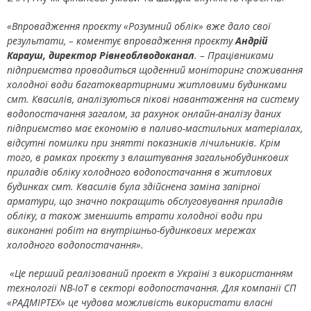
«Впровадження проєкту «Розумний облік» вже дало свої
результати, – коментує впровадження проєкту
Андрій
Карауш, директор Рівнеоблводоканал
. – Працівниками
підприємства проводиться щоденний моніторинг споживання
холодної води багатоквартирними житловими будинками
смт. Квасилів, аналізуються пікові навантаження на систему
водопостачання загалом, за рахунок онлайн-аналізу даних
підприємство має економію в паливо-мастильних матеріалах,
відсутні помилки при знятті показників лічильників. Крім
того, в рамках проєкту з влаштування загальнобудинкових
приладів обліку холодного водопостачання в житлових
будинках смт. Квасилів була здійснена заміна запірної
арматури, що значно покращить обслуговування приладів
обліку, а також зменшить втрати холодної води при
виконанні робіт на внутрішньо-будинкових мережах
холодного водопостачання».
«Це перший реалізований проект в Україні з використанням
технології NB-IoT в секторі водопостачання. Для компанії СП
«РАДМІРТЕХ» це чудова можливість використати власні