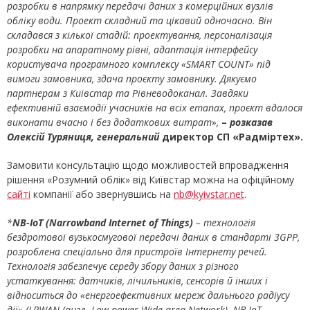
розробки в напрямку передачі даних з комерційних вузлів
обліку води. Проект складний та цікавий одночасно. Він
складався з кілької стадій: проектування, персоналізація
розробки на апаратному рівні, адаптація інтерфейсу
користувача програмного комплексу «SMART COUNT» під
вимоги замовника, здача проєкту замовнику. Дякуємо
партнерам з Київстар та Рівневодоканал. Завдяки
ефективній взаємодії учасників на всіх етапах, проєкт вдалося
виконати вчасно і без додаткових витрат»,
–
розказав
Олексій Туряниця, генеральний
директор СП «Радміртех».
Замовити консультацію щодо можливостей впровадження
рішення «Розумний облік» від Київстар можна на офіційному
сайті
компанії або звернувшись на
nb@kyivstar.net
.
*
NB-IoT (Narrowband Internet of Things)
– технологія
бездротової вузькосмугової передачі даних в стандарті 3GPP,
розроблена спеціально для пристроїв Інтернету речей.
Технологія забезпечує середу збору даних з різного
устаткування: датчиків, лічильників, сенсорів й інших і
відноситься до «енергоефективних мереж дальнього радіусу
дії» (LPWAN (англ. Low-power Wide-area Network). NB-IoT