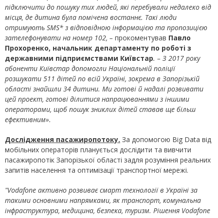
підключити до пошуку тих людей, які перебували недалеко від
місця, де дитина була помічена востаннє. Такі люди
отримують SMS* з відповідною інформацією та пропозицією
зателефонувати на номер 102, –
прокоментував
Павло
Прохоренко, начальник департаменту по роботі з
державними підприємствами Київстар
. – З 2017 року
абоненти Київстар допомогли Національній поліції
розшукати 511 дітей по всій Україні, зокрема в Запорізькій
області знайшли 34 дитини. Ми готові й надалі розвивати
цей проект, готові ділитися напрацюваннями з іншими
операторами, щоб пошук зниклих дітей ставав ще більш
ефективним».
Дослідження пасажиропотоку.
За допомогою Big Data від
мобільних операторів планується дослідити та вивчити
пасажиропотік Запорізької області задля розуміння реальних
запитів населення та оптимізації транспортної мережі.
"Vodafone активно розвиває смарт технології в Україні за
такими основними напрямками, як транспорт, комунальна
інфраструктура, медицина, безпека, туризм. Рішення Vodafone