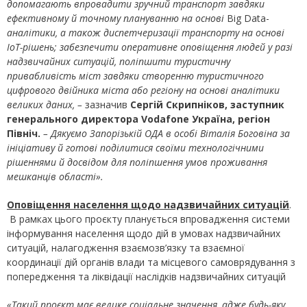
допомагають впровадити зручний транспорт завдяки
ефективному й точному плануванню на основі
Big Data-
аналітики, а також диспетчеризації транспорту на основі
IoT-рішень; забезпечити оперативне оповіщення людей у ​​разі
надзвичайних ситуацій, поліпшити туристичну
привабливість міст завдяки створенню туристичного
цифрового двійника міста або регіону на основі аналітики
великих даних, –
зазначив
Сергій Скрипніков, заступник
генерального директора Vodafone Україна, регіон
Північ.
–
Дякуємо Запорізькій ОДА в особі Віталія Боговіна за
ініціативу й готові поділитися своїми технологічними
рішеннями й досвідом для поліпшення умов проживання
мешканців області».
Оповіщення населення щодо надзвичайних ситуацій
.
В рамках цього проєкту планується впровадження системи
інформування населення щодо дій в умовах надзвичайних
ситуацій, налагодження взаємозв’язку та взаємної
координації дій органів влади та місцевого самоврядування з
попередження та ліквідації наслідків надзвичайних ситуацій
«Такий проєкт має велике соціальне значення, адже будь-яку