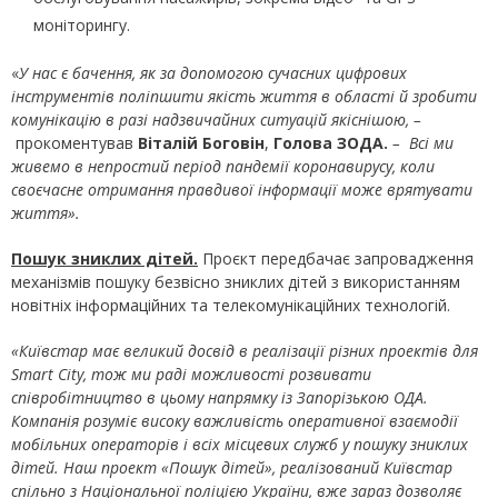
моніторингу.
«
У нас є бачення, як за допомогою сучасних цифрових
інструментів поліпшити якість життя в області й зробити
комунікацію в разі надзвичайних ситуацій якіснішою, –
прокоментував
Віталій Боговін
,
Голова ЗОДА.
–
Всі ми
живемо в непростий період пандемії коронавирусу, коли
своєчасне отримання правдивої інформації може врятувати
життя».
Пошук зниклих дітей.
Проєкт передбачає запровадження
механізмів пошуку безвісно зниклих дітей з використанням
новітніх інформаційних та телекомунікаційних технологій.
«Київстар має великий досвід в реалізації різних проектів для
Smart City, тож ми раді можливості розвивати
співробітництво в цьому напрямку із Запорізькою ОДА.
Компанія розуміє високу важливість оперативної взаємодії
мобільних операторів і всіх місцевих служб у пошуку зниклих
дітей. Наш проект «Пошук дітей», реалізований Київстар
спільно з Національної поліцією України, вже зараз дозволяє