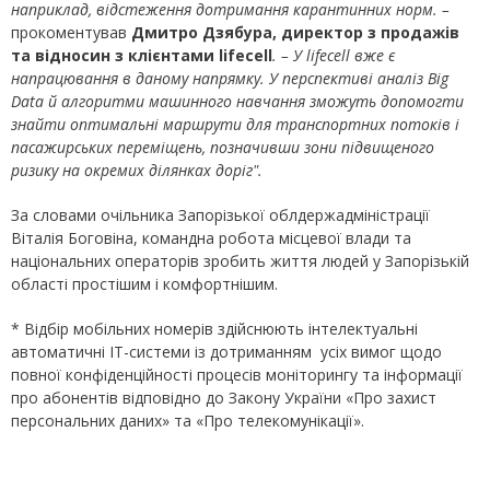
наприклад, відстеження дотримання карантинних норм. –
прокоментував
Дмитро Дзябура, директор з продажів
та відносин з клієнтами lifecell
. – У lifecell вже є
напрацювання в даному напрямку. У перспективі аналіз Big
Data й алгоритми машинного навчання зможуть допомогти
знайти оптимальні маршрути для транспортних потоків і
пасажирських переміщень, позначивши зони підвищеного
ризику на окремих ділянках доріг".
За словами очільника Запорізької облдержадміністрації
Віталія Боговіна, командна робота місцевої влади та
національних операторів зробить життя людей у Запорізькій
області простішим і комфортнішим.
* Відбір мобільних номерів здійснюють інтелектуальні
автоматичні IT-системи із дотриманням усіх вимог щодо
повної конфіденційності процесів моніторингу та інформації
про абонентів відповідно до Закону України «Про захист
персональних даних» та «Про телекомунікації».