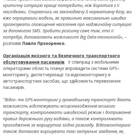
критичну ситуацію краще попередити, ніж боротися з її
наслідками. Спираючись на законодавчу й нормативну базу, ми
вже опрацювали модель, як правильно максимально швидко
організувати оповіщення населення про надзвичайну ситуацію
за допомогою SMS. Зробити розсилку саме тим, хто її
потребує, допомагають можливості Big Data-технологій», –
розповів
Павло Прохоренко.
Організація якісного та безпечного транспортного
обслуговування пасажирів
. У співпраці з мобільними
операторами область планує впровадити системи GPS–
моніторингу, диспетчеризації та відеомоніторингу в
автотранспортних засобах, що здійснюють перевезення
пасажирів.
"
Відео- та GPS-моніторинг у громадському транспорті дають
можливість відстежувати місцезнаходження міського
транспорту, контролювати швидкісний режим і дотримання
правил дорожнього руху водіями, а також контролювати
проходження за маршрутом згідно розкладу. Відеомоніторинг
також допоможе вирішувати такі актуальні завдання, як,