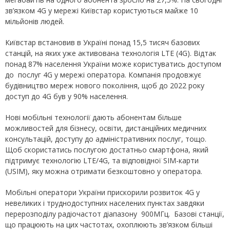
зв’язком 4G у мережі Київстар користуються майже 10
мільйонів людей.
Київстар встановив в Україні понад 15,5 тисяч базових
станцій, на яких уже активована технологія LTE (4G). Відтак
понад 87% населення України може користуватись доступом
до послуг 4G у мережі оператора. Компанія продовжує
будівництво мереж нового покоління, щоб до 2022 року
доступ до 4G був у 90% населення.
Нові мобільні технології дають абонентам більше
можливостей для бізнесу, освіти, дистанційних медичних
консультацій, доступу до адміністративних послуг, тощо.
Щоб скористатись послугою достатньо смартфона, який
підтримує технологію LTE/4G, та відповідної SIM-карти
(USIM), яку можна отримати безкоштовно у оператора.
Мобільні оператори України прискорили розвиток 4G у
невеликих і труднодоступних населених пунктах завдяки
перерозподілу радіочастот діапазону 900МГц. Базові станції,
що працюють на цих частотах, охоплюють зв’язком більші