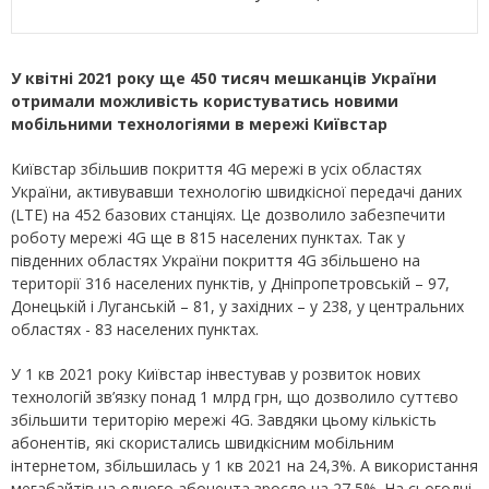
У квітні 2021 року ще 450 тисяч мешканців України
отримали можливість користуватись новими
мобільними технологіями в мережі Київстар
Київстар збільшив покриття 4G мережі в усіх областях
України, активувавши технологію швидкісної передачі даних
(LTE) на 452 базових станціях. Це дозволило забезпечити
роботу мережі 4G ще в 815 населених пунктах. Так у
південних областях України покриття 4G збільшено на
території 316 населених пунктів, у Дніпропетровській – 97,
Донецькій і Луганській – 81, у західних – у 238, у центральних
областях - 83 населених пунктах.
У 1 кв 2021 року Київстар інвестував у розвиток нових
технологій зв’язку понад 1 млрд грн, що дозволило суттєво
збільшити територію мережі 4G. Завдяки цьому кількість
абонентів, які скористались швидкісним мобільним
інтернетом, збільшилась у 1 кв 2021 на 24,3%. А використання
мегабайтів на одного абонента зросло на 27,5%. На сьогодні