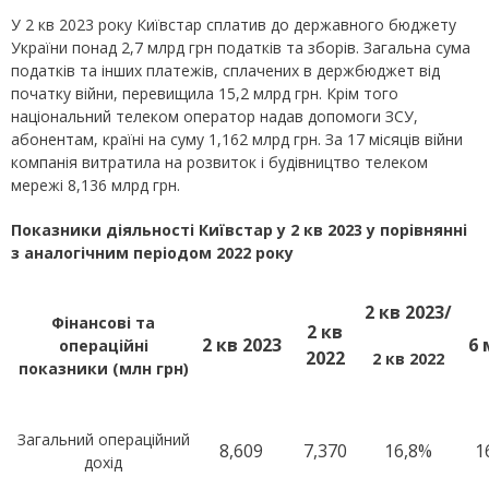
У 2 кв 2023 року Київстар сплатив до державного бюджету
України понад 2,7 млрд грн податків та зборів. Загальна сума
податків та інших платежів, сплачених в держбюджет від
початку війни, перевищила 15,2 млрд грн. Крім того
національний телеком оператор надав допомоги ЗСУ,
абонентам, країні на суму 1,162 млрд грн. За 17 місяців війни
компанія витратила на розвиток і будівництво телеком
мережі 8,136 млрд грн.
Показники діяльності Київстар у
2 кв 202
3 у порівнянні
з аналогічним періодом 202
2 року
2
кв 20
2
3
/
Фінансові та
2
кв
2
кв 202
3
6 
операційні
202
2
2
кв
20
2
2
показники (млн грн)
Загальний операційний
8,609
7,370
16,8%
1
дохід