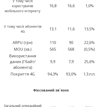
У тому числі
16,8
16,6
1,0%
користувачів
мобільного інтернету
У тому числі абонентів
13,1
11,6
13,5%
4G
ARPU (грн)
110
90
22,6%
MOU (хв.)
565
568
(0,5%)
Використання
даних (Гбайт/
9,9
7,9
25,6%
абонента)
Покриття 4G
94,3%
93,0%
1.3.п.п.
Фіксований зв
`
язок
Загальний операційний