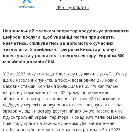
455 Публікації
Національний телеком оператор продовжує розвивати
цифрові послуги, щоб українці могли працювати,
навчатись, спілкуватись за допомогою сучасних
технологій. У найближчі три роки Київстар планує
інвестувати у розвиток телеком сектору
України 600
мільйонів доларів США.
У 2 кв 2023 року команда Київстару підключила до 4G зв`язку
ще 80 населених пунктів, а також встановила 270 нових
базових станцій. Компанія збільшила на 35,1% капітальні
витрати у порівнянні з 2 кв 2022 року, що дозволило
збільшити територію охоплення зв`язком 4G і прискорити
відбудову мережі в деокупованих населених пунктах. Наразі
зв’язок 4G від Київстару доступний для 94,3% населення на
підконтрольній Україні території. Понад 93% телеком мережі
Київстару працює в звичному режимі. Для забезпечення
стабільної роботи мережі компанія витратила в 2 кв 2023