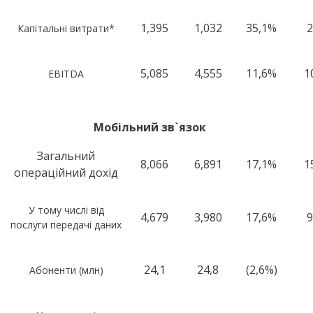
1,395
1,032
35,1%
2
Капітальні витрати*
5,085
4,555
11,6%
1
EBITDA
Мобільний зв
`
язок
Загальний
8,066
6,891
17,1%
1
операційний дохід
У тому числі від
4,679
3,980
17,6%
9
послуги передачі даних
24,1
24,8
(2,6%)
Абоненти (млн)