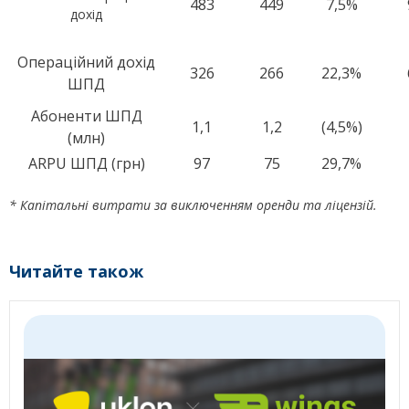
483
449
7,5%
дохід
Операційний дохід
326
266
22,3%
ШПД
Абоненти ШПД
1,1
1,2
(4,5%)
(млн)
ARPU ШПД (грн)
97
75
29,7%
* Капітальні витрати за виключенням оренди та ліцензій.
Читайте також