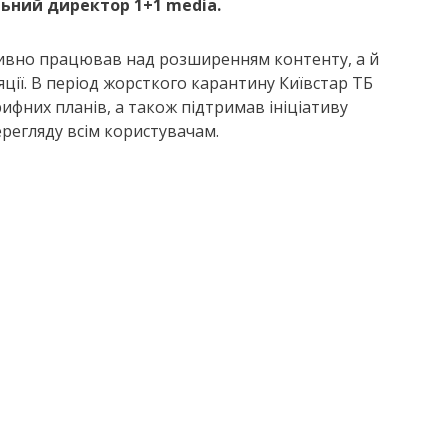
ьний директор 1+1 media.
ктивно працював над розширенням контенту, а й
яції. В період жорсткого карантину Київстар ТБ
рифних планів, а також підтримав ініціативу
регляду всім користувачам.