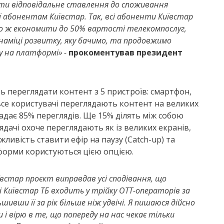
ати відповідальне ставлення до споживання
 абонентам Київстар. Так, всі абоненти Київстар
о ж економити до 50% вартості телекомпослуг,
инаміці розвитку, яку бачимо, та продовжимо
 на платформі» -
прокоментував президент
ь переглядати контент з 5 пристроїв: смартфон,
 все користувачі переглядають контент на великих
падає 85% переглядів. Ще 15% ділять між собою
лядачі охоче переглядають як із великих екранів,
жливість ставити ефір на паузу (Catch-up) та
тформи користуються цією опцією.
иївстар проєкт виправдав усі сподівання, що
і Київстар ТБ входить у трійку ОТТ-операторів за
шивши її за рік більше ніж удвічі. Я пишаюся дійсно
вірю в те, що попереду на нас чекає тільки