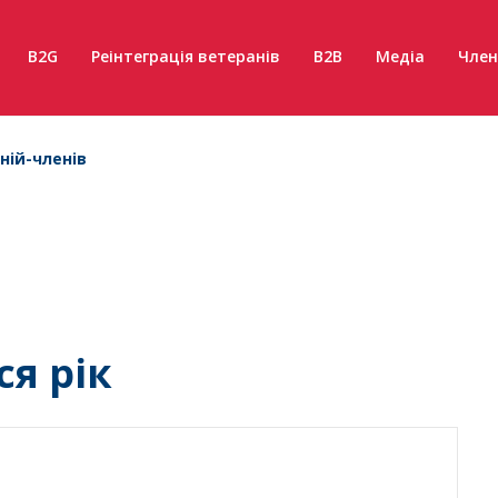
B2G
Реінтеграція ветеранів
B2B
Медіа
Член
ній-членів
я рік