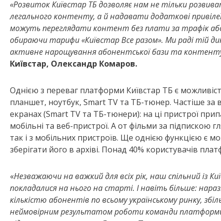
«Розвиток Київстар ТБ дозволяє нам не тільки розвив
легального контенту, а й надавати додаткові привілеї
можуть переглядати контент без плати за трафік аб
обираючи тарифи
«Ки
ївстар Все разом». Ми раді тій д
активне нарощування абонентської бази та контенту
Київстар, Олександр Комаров.
Однією з переваг платформи Київстар ТБ є можливіст
планшет, ноутбук, Smart TV та ТБ-тюнер. Частіше за
екранах (Smart TV та ТБ-тюнери): на ці пристрої при
мобільні та веб-пристрої. А от фільми за підпискою г
так і з мобільних пристроїв. Ще однією функцією є мо
зберігати його в архіві. Понад 40% користувачів пла
«
Незважаючи на важкий для всіх рік, наш спільний із К
покладалися на нього на старті. І навіть більше: нараз
кількістю абонентів по всьому українському ринку, збіль
неймовірним результатом роботи команди платформи і 