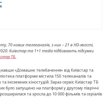
C
, 70 нових телеканалів, з них – 21 в HD-якості,
2020: Київстар та 1+1 media підбивають підсумки
встар ТБ.
єднавши «Домашнє телебачення» від Київстар та
бліотека платформи містила 150 телеканалів та
х та іноземних кіностудій. Зараз сервіс Київстар ТБ
ких було запущено на платформі у другому півріччі
розширилася та зросла до 10 000 фільмів та серіалів