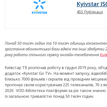
Kyivstar JS
455 Публікації
Понад 50 тисяч годин та 10 тисяч одиниць кіноконтенту
зростання абонентської бази вдвічі та інші здобутки 
року роботи спільного сервісу онлайн-телебачення
Киї
Київстар ТБ розпочав роботу в грудні 2019 року, об’
додаток «Kyivstar Go TV». На момент запуску, відеобі
близько 7000 фільмів і серіалів від провідних місцеви
пропонує своїм користувачам 225 телеканалів, 70 з я
2020. VOD-бібліотека платформи за рік також значно 
із загальною тривалістю понад 50 тисяч годин.