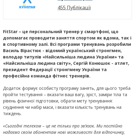
455 Публікації
FitStar
– це персональний тренер у смартфоні, що
допом
а
га
є проводити заняття спортом як вдома, так і
в спортивному залі.
Всі програми тренувань розробили
Василь Вірастюк - відомий український стронгмен,
володар титулів «Найсильніша людина України» та
«Найсильніша людина світу», Сергій Конюшок - атлет,
президент Федерації стронгмену України та
професійна команда фітнес тренерів.
Додаток формує особисту програму занять, для цього треба
пройти тестування – вказати ваші вагу, зріст, заміри тіла та
рівень фізичної підготовки, обрати мету тренування:
схуднення чи набір маси, і вказати кількість тренувань на
тиждень.
«Сьогодні телеком – це не тільки про зв’язок. Ми постійно
надаємо своїм абонентам нові можливості для відпочинку,