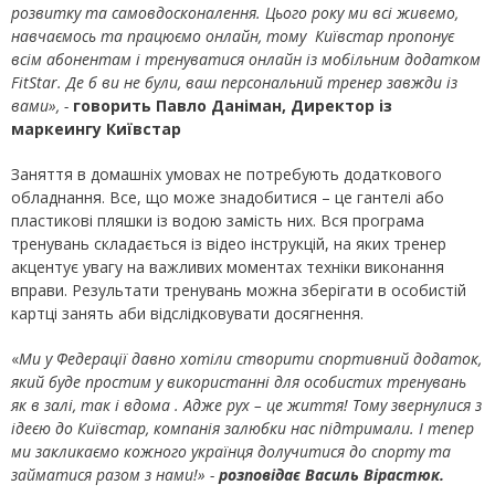
розвитку та самовдосконалення. Цього року ми всі живемо,
навчаємось та працюємо онлайн, тому Київстар пропонує
всім абонентам і тренуватися онлайн із мобільним додатком
FitStar
. Де б ви не були, ваш персональний тренер завжди із
вами», -
говорить Павло Даніман, Директор із
маркеингу Київстар
Заняття в домашніх умовах не потребують додаткового
обладнання. Все, що може знадобитися – це гантелі або
пластикові пляшки із водою замість них. Вся програма
тренувань складається із відео інструкцій, на яких тренер
акцентує увагу на важливих моментах техніки виконання
вправи. Результати тренувань можна зберігати в особистій
картці занять аби відслідковувати досягнення.
«
Ми у Федерації давно хотіли створити спортивний додаток,
який буде простим у використанні для особистих тренувань
як в залі
,
так і вдома . Адже рух – це життя! Тому звернулися з
ідеєю до Київстар,
компа
нія залюбки нас підтримали. І тепер
ми закликаємо кожного українця долучитися до спорту та
займатися разом з нами!» -
розповідає Василь Вірастюк.