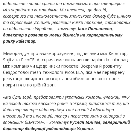
відновлення нашої країни та домовляємось про співпрацю з
міжнародними компаніями. Ми впевнені, що досвід,
експертиза та технологічність японського бізнесу буде цінною
та сприятиме успішній реалізації низки проєктів, спрямованих
на відновлення України», – коментує
Ілля Польшаков,
директор з розвитку нових бізнесів на корпоративному
ринку Київстар.
Меморандум про взаєморозуміння, підписаний між Київстар,
Sojitz та PicoCELA, сприятиме визначенню варіантів співпраці
між компаніями щодо низки проєктів. Зокрема й розвитку
бездротової mesh-технології PicoCELA, яка має перевірену
репутацію швидкого розгортання «безшовного» інтернет-
покриття в потрібній зоні.
«Ми були горді представляти українські компанії-учасниці ФРУ
на заході такого високого рівня. Зокрема, пишаємося тим, що
Київстар вкотре підтверджує свої позиції Амбасадора
інвестицій та інновацій, тепер і перспективами співпраці з
японським бізнесом», – коментує
Руслан Іллічов, генеральний
директор Федерації роботодавців України.