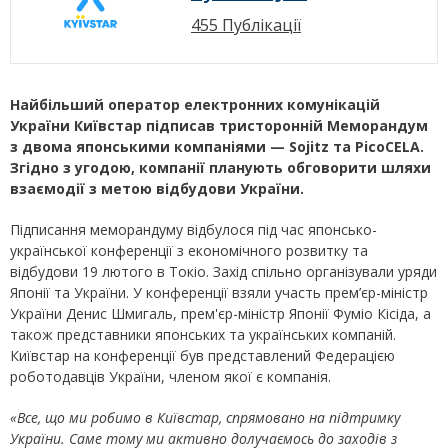
455 Публікації
Найбільший оператор електронних комунікацій
України Київстар підписав тристоронній Меморандум
з двома японськими компаніями — Sojitz та PicoCELA.
Згідно з угодою, компанії планують обговорити шляхи
взаємодії з метою відбудови України.
Підписання меморандуму відбулося під час японсько-
української конференції з економічного розвитку та
відбудови 19 лютого в Токіо. Захід спільно організували уряди
Японії та України. У конференції взяли участь прем’єр-міністр
України Денис Шмигаль, прем'єр-міністр Японії Фуміо Кісіда, а
також представники японських та українських компаній.
Київстар на конференції був представлений Федерацією
роботодавців України, членом якої є компанія.
«Все, що ми робимо в Київстар, спрямовано на підтримку
України. Саме тому ми активно долучаємось до заходів з