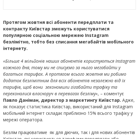
Протягом жовтня всі абоненти передплати та
контракту Київстар зможуть користуватися
популярною соціальною мережею Instagram
безлімітно, тобто без списання мегабайтів мобільного
інтернету.
«Більше 4 мільйонів наших абонентів користуються Instagram
кожного дня, тому ми не списуємо за нього мегабайти у
багатьох тарифах. А протягом всього жовтня ми робимо
додаток безлімітним для всіх абонентів незалежно від їх
тарифів, щоб вони зекономили гігабайти трафіку та
переконалися власноруч в перевагах безліму»
, – коментує
Павло Даніман, директор з маркетингу Київстар.
Адже,
як показує статистика Київстар, використаний для Instagram
мобільний інтернет складає приблизно 15% всього трафіку у
мережі оператора.
Безлім працюватиме як для діючих, так і для нових абонентів
Київстар, які користуються тарифами передплати або