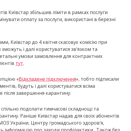
нтів Київстар збільшив ліміти в рамках послуги
мінувати оплату за послуги, використані в березні
ми, Київстар до 4 квітня скасовує комісію при
зможуть і далі користуватися зв’язком та
етальні умови замовлення для контрактних
клієнтів
тут
.
опцією «
Відкладене підключення
», тобто підписали
ентів, будуть і далі користуватися всіма
е після завершення карантину.
 спільно подолати тимчасові складнощі та
антину. Раніше Київстар надав для своїх абонентів
й МОЗ України, Центру громадського здоров’я,
сь інформацію про заходи профілактики. Також без