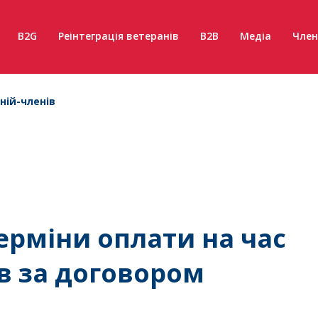
B2G
Реінтеграція ветеранів
B2B
Медіа
Член
ній-членів
ерміни оплати на час
ів за договором