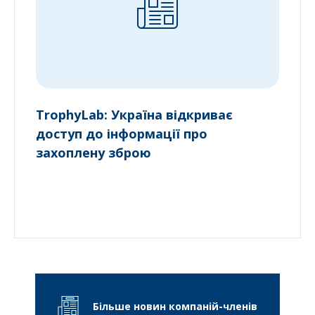
TrophyLab: Україна відкриває
доступ до інформації про
захоплену зброю
Більше новин компаній-членів