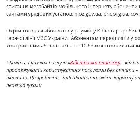
списання мегабайтів мобільного інтернету абонент
сайтами урядових установ: moz.gov.ua, phc.org.ua, cov
Окрім того для абонентів у роумінгу Київстар зроби
гарячої лінії МЗС України. Абонентам передплати у ро
контрактним абонентам – по 10 безкоштовних хвили
*Ліміти в рамках послуги «
Відстрочка платежу
» збільш
продовжувати користуватися послугами без оплати –
включно. Це зроблено, щоб абоненти, які не користуют
переплачували.