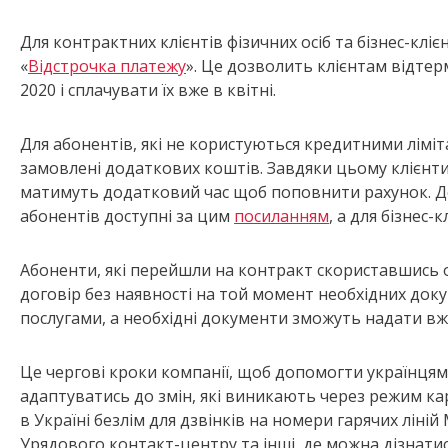
Для контрактних клієнтів фізичних осіб та бізнес-кліє
«
Відстрочка платежу
». Це дозволить клієнтам відтер
2020 і сплачувати їх вже в квітні.
Для абонентів, які не користуються кредитними ліміта
замовлені додаткових коштів. Завдяки цьому клієнти 
матимуть додатковий час щоб поповнити рахунок. Д
абонентів доступні за цим
посиланням
, а для бізнес-
Абоненти, які перейшли на контракт скориставшись 
договір без наявності на той момент необхідних докум
послугами, а необхідні документи зможуть надати вж
Це чергові кроки компанії, щоб допомогти українцям
адаптуватись до змін, які виникають через режим кар
в Україні безлім для дзвінків на номери гарячих ліні
Урядового контакт-центру та інші, де можна дізнати