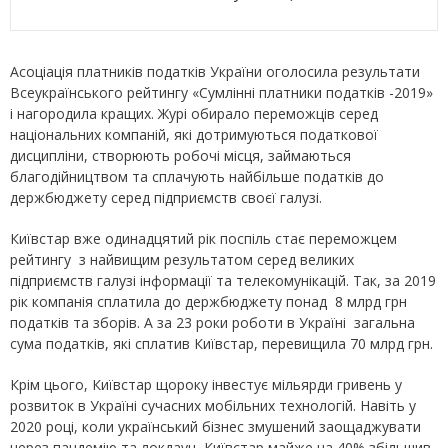
Асоціація платників податків України оголосила результати
Всеукраїнського рейтингу «Сумлінні платники податків -2019»
і нагородила кращих. Журі обирало переможців серед
національних компаній, які дотримуються податкової
дисципліни, створюють робочі місця, займаються
благодійництвом та сплачують найбільше податків до
держбюджету серед підприємств своєї галузі.
Київстар вже одинадцятий рік поспіль стає переможцем
рейтингу з найвищим результатом серед великих
підприємств галузі інформації та телекомунікацій. Так, за 2019
рік компанія сплатила до держбюджету понад 8 млрд грн
податків та зборів. А за 23 роки роботи в Україні загальна
сума податків, які сплатив Київстар, перевищила 70 млрд грн.
Крім цього, Київстар щороку інвестує мільярди гривень у
розвиток в Україні сучасних мобільних технологій. Навіть у
2020 році, коли український бізнес змушений заощаджувати
через пандемію та локдаун, Київстар майже на 40% збільшив