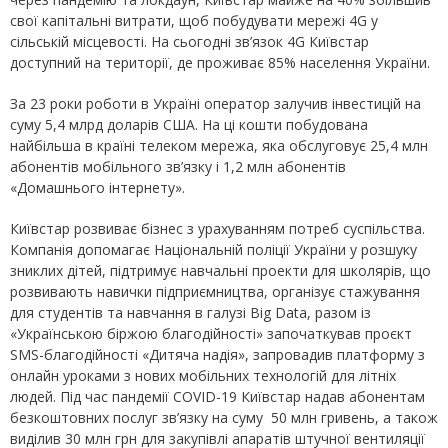
свої капітальні витрати, щоб побудувати мережі 4G у
сільській місцевості. На сьогодні зв’язок 4G Київстар
доступний на території, де проживає 85% населення України.
За 23 роки роботи в Україні оператор залучив інвестицій на
суму 5,4 млрд доларів США. На ці кошти побудована
найбільша в країні телеком мережа, яка обслуговує 25,4 млн
абонентів мобільного зв’язку і 1,2 млн абонентів
«Домашнього інтернету».
Київстар розвиває бізнес з урахуванням потреб суспільства.
Компанія допомагає Національній поліції України у розшуку
зниклих дітей, підтримує навчальні проекти для школярів, що
розвивають навички підприємництва, організує стажування
для студентів та навчання в галузі Big Data, разом із
«Українською біржою благодійності» започаткував проєкт
SMS-благодійності «Дитяча надія», запровадив платформу з
онлайн уроками з нових мобільних технологій для літніх
людей. Під час пандемії COVID-19 Київстар надав абонентам
безкоштовних послуг зв’язку на суму 50 млн гривень, а також
виділив 30 млн грн для закупівлі апаратів штучної вентиляції