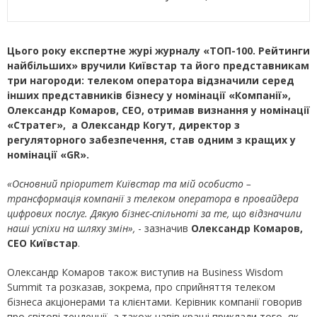
Цього року експертне журі журналу «ТОП-100. Рейтинги
найбільших» вручили Київстар та його представникам
три нагород
и
: телеком оператора
в
і
дзначили
серед
інших представників бізнесу у номінації «Компанії»,
Олександр Комаров, СЕО, отримав визнання у номінації
«Стратег», а
Олександр Когут,
д
иректор з
регуляторного забезпечення,
став одним з кращих у
номінації «
GR».
«
Основний пріоритет Київстар та мій особисто –
трансформація компанії з телеком оператора в провайдера
цифрових послуг. Дякую бізнес-спільноті за те, що відзначили
наші успіхи на шляху змін»,
- зазначив
Олександр Комаров,
СЕО Київстар
.
Олександр Комаров також виступив на Business Wisdom
Summit та розказав, зокрема, про сприйняття телеком
бізнеса акціонерами та клієнтами. Керівник компанії говорив
про світові тенденції, а також навів кращі приклади того, як