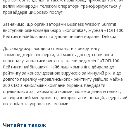
великі міжнародні телеком оператори трансформуються у
провайдерів цифрових послуг.
Зазначимо, що організаторами Business Wisdom Summit
виступили бізнес/медіа бюро Ekonomika+, журнал «ТОП-100.
Рейтинги найбільших» та ділове онлайн-видання Delo.ua
До складу журі входили спеціалісти з рекрутингу
топменеджерів, експерти, які мають досвід з навчання
персоналу, аналітики ринків та члени редколегії «ТОП-100.
Рейтинги найбільших». Найбільші компанії відбирали до
рейтингу за консолідованою виручкою за минулий рік, а до
довгого переліку «управлінського» рейтингу увійшло майже
200 СЕО з найбільших компаній України. Кандидати
оцінювалися за такими критеріями, як: емоційний інтелект,
антикризовий менеджмент, використання новацій, лідерський
потенціал та управління змінами.
Читайте також