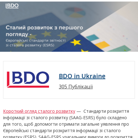
BDO in Ukraine
305 Публікації
Короткий огляд сталого розвитку
— Стандарти розкриття
інформації зі сталого розвитку (SAAG-ESRS) було складено
для того, щоб допомогти отримати загальне уявлення про
Європейські стандарти розкриття інформації зі сталого
розвитку (ESRS). SAAG-ESRS узагальнює вимоги до розкриття