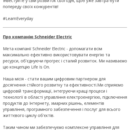
Інвестуйте у свій розвиток сьогодні, щоб уже завтра бути
попереду своїх конкурентів!
#LearnEveryday
Про компанію Schneider Electric
Мета компанії Schneider Electric - допомагати всім
максимально ефективно використовувати енергію та
ресурси, об'єднуючи прогрес і сталий розвиток. Ми називаємо
цю концепцію Life Is On.
Наша місія - стати вашим цифровим партнером для
досягнення стійкого розвитку та ефективності.Ми сприяємо
цифровій трансформації, інтегруючи кращі процеси і
технології в області управління електроенергією, підключення
продуктів до Інтернету, хмарних рішень, елементів
управління, програмного забезпечення і послуг для всього
життєвого циклу об'єктів.
Таким чином ми забезпечуємо комплексне управління для