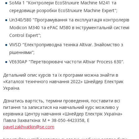
SoMa 1 "Контролери EcoStruxure Machine M241 та
середовище розробки EcoStruxure Machine Expert";
Un340/580 "Програмування та експлуатація контролерів
Modicon М340 та ePAC M580 в інструментальній системі
Control Expert";
ViVSD "Електроприводна техніка Altivar. Знайомство з
рішеннями";
VE630AP "Перетворювачі частоти Altivar Process 630".
Детальний опис курсів та їх програми можна знайти в
«Каталозі технічного навчання 2022» Шнейдер Електрик
Україна.
Дізнатись вартість, терміни проведення, поставити всі
питання та записатися на навчальний курс можливо у
керівника Центру навчання «Шнейдер Електрік Україна»
Павла Захваткіна: M + 38-050-4423358, E
pavel.zakhvatkin@se.com