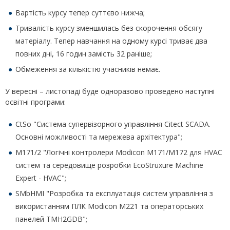
Вартість курсу тепер суттєво нижча;
Тривалість курсу зменшилась без скорочення обсягу
матеріалу. Тепер навчання на одному курсі триває два
повних дні, 16 годин замість 32 раніше;
Обмеження за кількістю учасників немає.
У вересні – листопаді буде одноразово проведено наступні
освітні програми:
CtSo "Система супервізорного управління Citect SCADA.
Основні можливості та мережева архітектура";
M171/2 "Логічні контролери Modicon M171/M172 для HVAC
систем та середовище розробки EcoStruxure Machine
Expert - HVAC";
SMbHMI "Розробка та експлуатація систем управління з
використанням ПЛК Modicon М221 та операторських
панелей TMH2GDB";