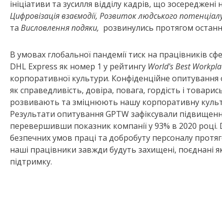
ініціативи та зусилля відділу кадрів, що зосереджені
Цифровізація взаємодії, Розвиток людського потенціалу
та
Висловлення подяки,
розвинулись протягом останніх
В умовах глобальної пандемії тиск на працівників сф
DHL Express як номер 1 у рейтингу
World's Best Workpla
корпоративної культури. Конфіденційне опитування 
як справедливість, довіра, повага, гордість і товарис
розвивають та зміцнюють нашу корпоративну культур
Результати опитування GPTW зафіксували підвищення
перевершивши показник компанії у 93% в 2020 році. 
безпечних умов праці та добробуту персоналу протяг
наші працівники завжди будуть захищені, поєднані я
підтримку.