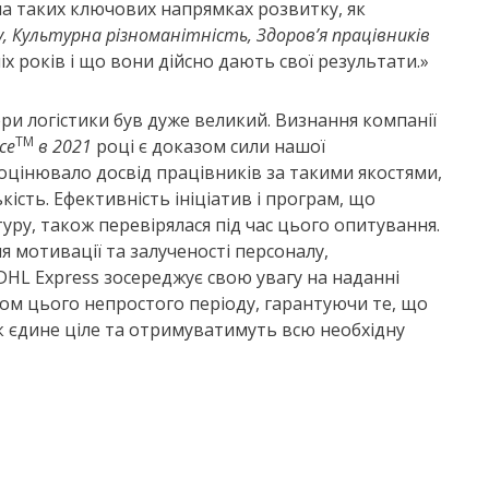
 на таких ключових напрямках розвитку, як
, Культурна різноманітність, Здоров’я працівників
 років і що вони дійсно дають свої результати.»
ери логістики був дуже великий. Визнання компанії
TM
ce
в 2021
році є доказом сили нашої
оцінювало досвід працівників за такими якостями,
ькість. Ефективність ініціатив і програм, що
у, також перевірялася під час цього опитування.
 мотивації та залученості персоналу,
DHL Express зосереджує свою увагу на наданні
ом цього непростого періоду, гарантуючи те, що
к єдине ціле та отримуватимуть всю необхідну