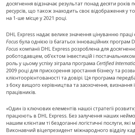
досягнення відзначає результат понад десяти років 
ресурсів, що також знаходить своє відображення у том
на 1-ше місце у 2021 році.
DHL Express надає велике значення цінуванню праці с
Focus
була однією із багатьох інноваційних програм D
Focus
компанії DHL Express розроблена для досягнен
роботодавцем, об’єктом інвестицій і постачальником 
роль у цьому успіху зіграла програма
Certified Internatio
2009 році для прискорення зростання бізнесу та розв
клієнтоорієнтованості та довірі. Ця програма передб
з боку вищого керівництва та заохочення, визнання 
працівників.
«Один із ключових елементів нашої стратегії розвитк
працюють в DHL Express. Без залучення наших неймо
нашим клієнтам ті бездоганні логістичні послуги, як
Виконавчий віцепрезидент міжнародного відділу кадр