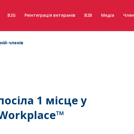
B2G
Реінтеграція ветеранів
B2B
Медіа
Член
ній-членів
осіла 1 місце у
 Workplace™