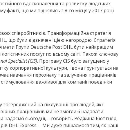
постійного вдосконалення та розвитку людських
у факті, що ми піднялись з 8-го місця у 2017 році
воїх співробітників. Трансформаційна стратегія
HL, що були відзначені цією нагородою. Стратегія
ня мети Групи Deutsche Post DHL бути найкращим
логістичних послуг по всьому світі. Також ключову
nal Specialist (CIS)
. Програму CIS було запущено у
итку корпоративної культури, і вона ґрунтується на
ачає навчання персоналу та залучення працівників
і стимулювання важливої для компанії поведінки
у зосереджений на піклуванні про людей, які
вірних працівників ми не змогли б надавати
і ми надаємо сьогодні, – говорить Реджина Бюттнер,
ів DHL Express. – Ми дуже пишаємося тим, як наші