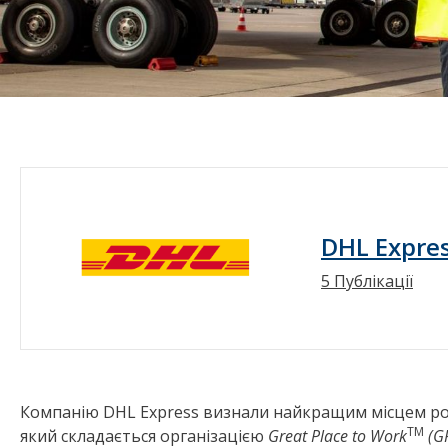
DHL Expre
5 Публікації
Компанію DHL Express визнали найкращим місцем робо
TM
який складається організацією
Great Place to Work
(G