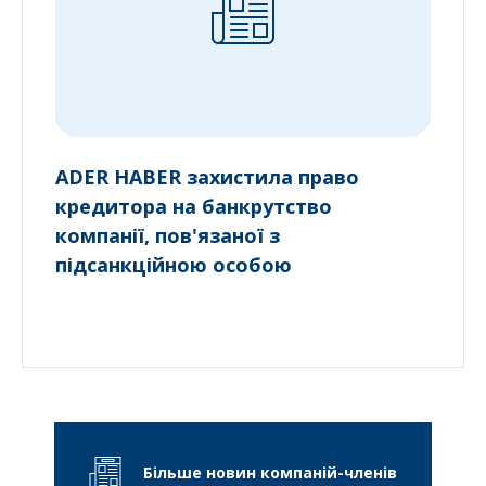
ADER HABER захистила право
кредитора на банкрутство
компанії, пов'язаної з
підсанкційною особою
Більше новин компаній-членів