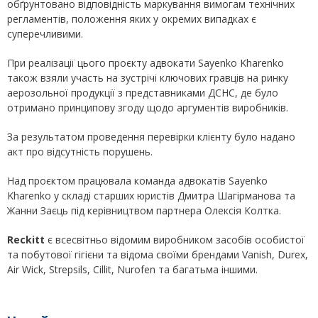
обґрунтовано відповідність маркування вимогам технічних
регламентів, положення яких у окремих випадках є
суперечливими.
При реалізації цього проєкту адвокати Sayenko Kharenko
також взяли участь на зустрічі ключових гравців на ринку
аерозольної продукції з представниками ДСНС, де було
отримано принципову згоду щодо аргументів виробників.
За результатом проведення перевірки клієнту було надано
акт про відсутність порушень.
Над проєктом працювала команда адвокатів Sayenko
Kharenko у складі старших юристів Дмитра Шагірманова та
Жанни Заєць під керівництвом партнера Олексія Колтка.
Reckitt
є всесвітньо відомим виробником засобів особистої
та побутової гігієни та відома своїми брендами Vanish, Durex,
Air Wick, Strepsils, Cillit, Nurofen та багатьма іншими.