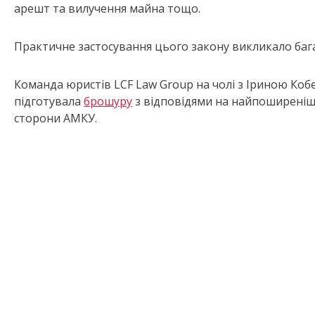
арешт та вилучення майна тощо.
Практичне застосування цього закону викликало бага
Команда юристів LCF Law Group на чолі з Іриною Коб
підготувала
брошуру
з відповідями на найпоширеніші
сторони АМКУ.