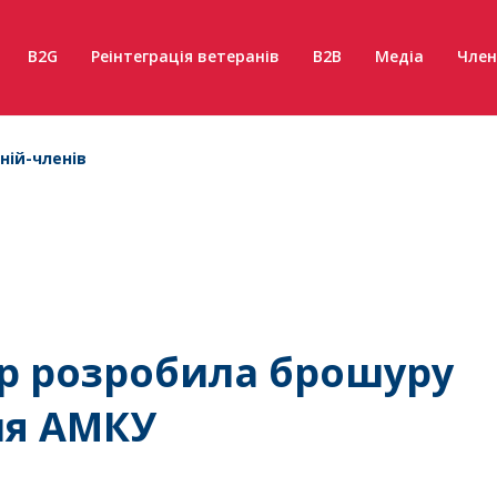
B2G
Реінтеграція ветеранів
B2B
Медіа
Член
ній-членів
up розробила брошуру
ня АМКУ