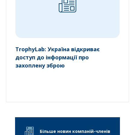
TrophyLab: Україна відкриває
доступ до інформації про
захоплену зброю
Більше новин компаній-членів