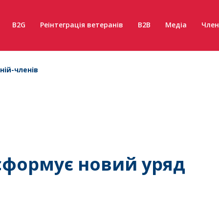
B2G
Реінтеграція ветеранів
B2B
Медіа
Член
ній-членів
 сформує новий уряд