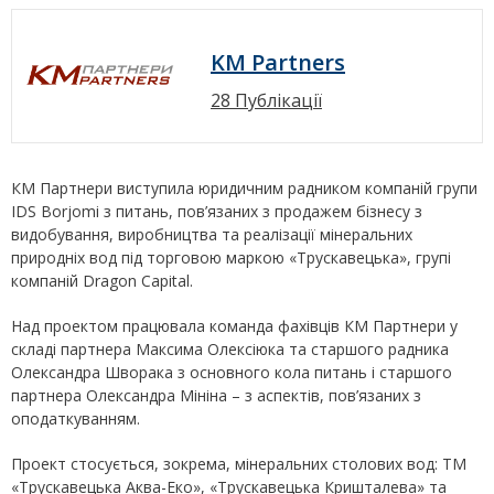
KM Partners
28 Публікації
КМ Партнери виступила юридичним радником компаній групи
IDS Borjomi з питань, пов’язаних з продажем бізнесу з
видобування, виробництва та реалізації мінеральних
природніх вод під торговою маркою «Трускавецька», групі
компаній Dragon Capital.
Над проектом працювала команда фахівців КМ Партнери у
складі партнера Максима Олексіюка та старшого радника
Олександра Шворака з основного кола питань і старшого
партнера Олександра Мініна – з аспектів, пов’язаних з
оподаткуванням.
Проект стосується, зокрема, мінеральних столових вод: ТМ
«Трускавецька Аква-Еко», «Трускавецька Кришталева» та