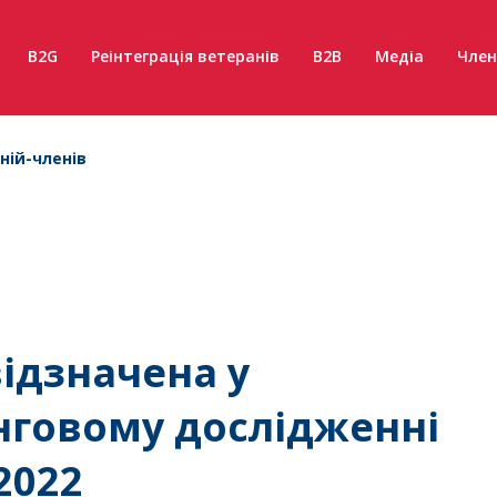
B2G
Реінтеграція ветеранів
B2B
Медіа
Член
ній-членів
ідзначена у
говому дослідженні
 2022