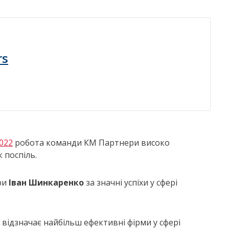
rs
2022
робота команди КМ Партнери високо
 поспіль.
ри
Іван Шинкаренко
за значні успіхи у сфері
ew відзначає найбільш ефективні фірми у сфері