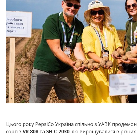
Цього року PepsiCo Україна спільно з УАВК продемо
сортів
VR 808
та
SH C 2030
, які вирощувалися в різних