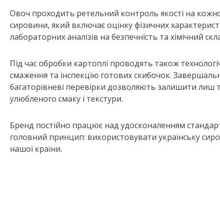
Овоч проходить ретельний контроль якості на кожно
сировини, який включає оцінку фізичних характеристи
лабораторних аналізів на безпечність та хімічний скл
Під час обробки картоплі проводять також технологі
смаження та інспекцію готових скибочок. Завершальни
багаторівневі перевірки дозволяють залишити лиш ту
улюбленого смаку і текстури.
Бренд постійно працює над удосконаленням стандарті
головний принцип: використовувати українську сиро
нашої країни.