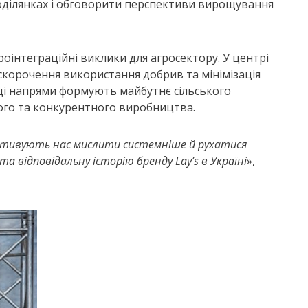
оділянках і обговорити перспективи вирощування
оінтеграційні виклики для агросектору. У центрі
скорочення використання добрив та мінімізація
е ці напрями формують майбутнє сільського
ного та конкурентного виробництва.
 мотивують нас мислити системніше й рухатися
та відповідальну історію бренду Lay’s в Україні
»,