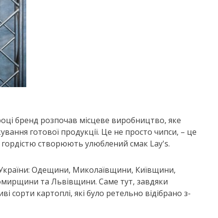
9 році бренд розпочав місцеве виробництво, яке
ування готової продукції. Це не просто чипси, – це
 з гордістю створюють улюблений смак Lay's.
ях України: Одещини, Миколаївщини, Київщини,
мирщини та Львівщини. Саме тут, завдяки
 сорти картоплі, які було ретельно відібрано з-