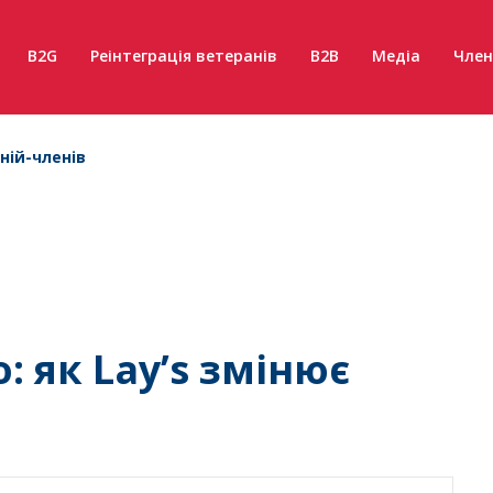
B2G
Реінтеграція ветеранів
B2B
Медіа
Член
ній-членів
 як Lay’s змінює