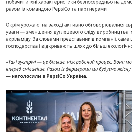
побачити їхні характеристики безпосередньо на дем
разом із командою PepsiCo та партнерами.
Окрім урожаю, на заході активно обговорювалися євр
уваги — зменшення вуглецевого сліду виробництва, 
акріламіду. За словами представників компанії, сам
господарства і відкривають шлях до більш екологіч
«
Такі зустрічі — це більше, ніж робочий процес. Вони
вперед сміливіше. Разом із фермерами ми будуємо якісну 
—
наголосили в PepsiCo Україна.