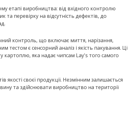
му етапі виробництва: від вхідного контролю
к та перевірку на відсутність дефектів, до
ад.
чний контроль, що включає миття, нарізання,
м тестом є сенсорний аналіз і якість пакування. Ці
 картоплю, яка надає чипсам Lay's того самого
в якості своєї продукції. Незмінним залишається
вину та здійснювати виробництво на території