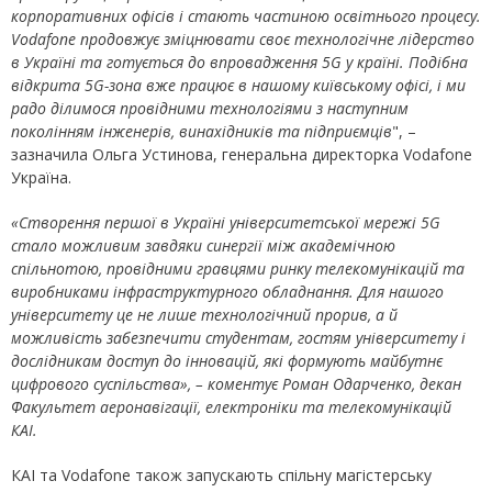
корпоративних офісів і стають частиною освітнього процесу.
Vodafone продовжує зміцнювати своє технологічне лідерство
в Україні та готується до впровадження 5G у країні. Подібна
відкрита 5G-зона вже працює в нашому київському офісі, і ми
радо ділимося провідними технологіями з наступним
поколінням інженерів, винахідників та підприємців
", –
зазначила Ольга Устинова, генеральна директорка Vodafone
Україна.
«
Створення першої в Україні університетської мережі 5G
стало можливим завдяки синергії між академічною
спільнотою, провідними гравцями ринку телекомунікацій та
виробниками інфраструктурного обладнання. Для нашого
університету це не лише технологічний прорив, а й
можливість забезпечити студентам, гостям університету і
дослідникам доступ до інновацій, які формують майбутнє
цифрового суспільства
»
,
–
коментує Роман Одарченко, декан
Факультет аеронавігації, електроніки та телекомунікацій
КАІ.
КАІ та Vodafone також запускають спільну магістерську