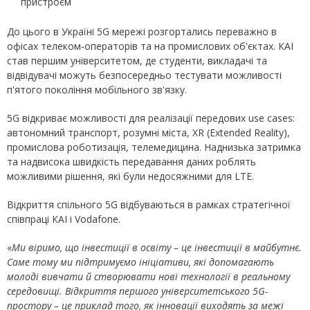
пристроєм
До цього в Україні 5G мережі розгортались переважно в
офісах телеком-операторів та на промислових об'єктах. КАІ
став першим університетом, де студенти, викладачі та
відвідувачі можуть безпосередньо тестувати можливості
п'ятого покоління мобільного зв'язку.
5G відкриває можливості для реалізації передових use cases:
автономний транспорт, розумні міста, XR (Extended Reality),
промислова роботизація, телемедицина. Наднизька затримка
та надвисока швидкість передавання даних роблять
можливими рішення, які були недосяжними для LTE.
Відкриття спільного 5G відбуваються в рамках стратегічної
співпраці КАІ і Vodafone.
«
Ми віримо, що інвестиції в освіту – це інвестиції в майбутнє.
Саме тому ми підтримуємо ініціативи, які допомагають
молоді вивчати й створювати нові технології в реальному
середовищі. Відкриття першого університетського 5G-
простору – це приклад того, як інновації виходять за межі