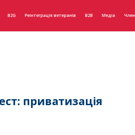
B2G
Реінтеграція ветеранів
B2B
Медіа
Член
ст: приватизація