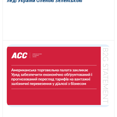
леді України Оленою Зеленською